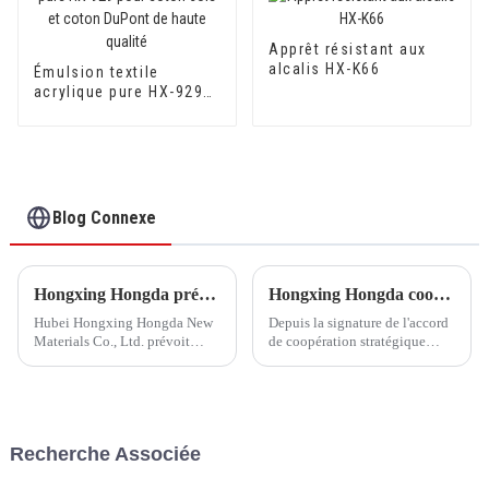
Apprêt résistant aux
alcalis HX-K66
Émulsion textile
acrylique pure HX-929
pour coton soie et
coton DuPont de haute
qualité
Blog Connexe
Hongxing Hongda prévoit d'investir 1,6 milliard de yuans pour construire une nouvelle usine de production d'émulsion d'une capacité de production de 510 000 tonnes par an.
Hongxing Hongda coopère avec Keshun Waterproof Technology Co., Ltd pour apporter un nouvel avenir à l'industrie
Hubei Hongxing Hongda New
Depuis la signature de l'accord
Materials Co., Ltd. prévoit
de coopération stratégique
d'investir un total de 1,1
avec Keshun Waterproof
milliard de yuans pour
Technology Co., Ltd (ci-après
construire une nouvelle usine
dénommée « Keshun Company
avec une production annuelle
»), ils ont hâte de nous rendre
de 400 000 tonnes d'émulsion à
visite.
Recherche Associée
base d'eau et 60 000 tonnes de
butadiène...