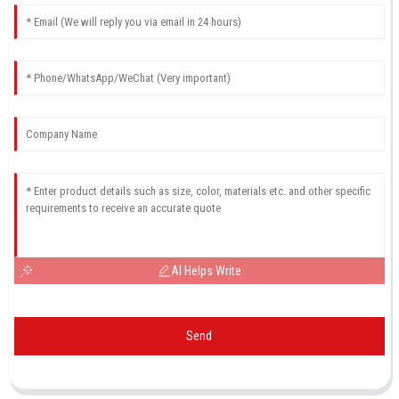
AI Helps Write
Send