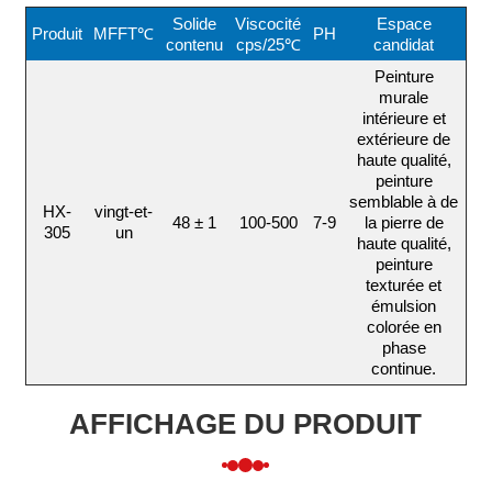
Solide
Viscocité
Espace
Produit
MFFT℃
PH
contenu
cps/25℃
candidat
Peinture
murale
intérieure et
extérieure de
haute qualité,
peinture
semblable à de
HX-
vingt-et-
48 ± 1
100-500
7-9
la pierre de
305
un
haute qualité,
peinture
texturée et
émulsion
colorée en
phase
continue.
AFFICHAGE DU PRODUIT