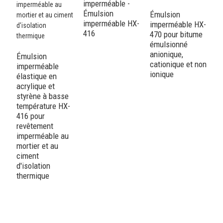
imperméable -
Émulsion
Émulsion
imperméable HX-
imperméable HX-
416
470 pour bitume
émulsionné
anionique,
Émulsion
É
cationique et non
imperméable
i
ionique
élastique en
ac
acrylique et
s
styrène à basse
to
température HX-
H
416 pour
m
revêtement
d'
imperméable au
t
mortier et au
r
ciment
i
d'isolation
c
thermique
c