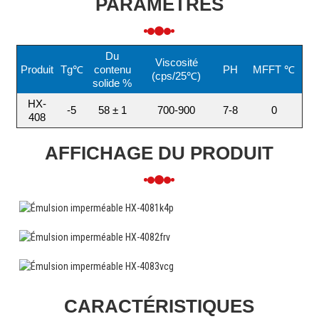
PARAMÈTRES
Du
Viscosité
Produit
Tg℃
contenu
PH
MFFT ℃
(cps/25℃)
solide %
HX-
-5
58 ± 1
700-900
7-8
0
408
AFFICHAGE DU PRODUIT
CARACTÉRISTIQUES