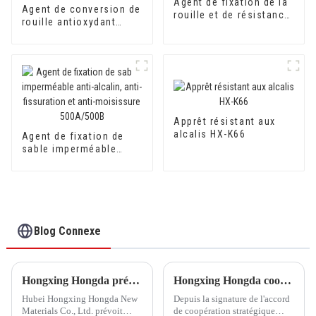
Agent de fixation de la
Agent de conversion de
rouille et de résistance
rouille antioxydant
à l'oxydation du fer et
800AB pour convertir la
de l'acier 900A/900B
rouille en apprêt pour
surfaces métalliques
Apprêt résistant aux
alcalis HX-K66
Agent de fixation de
sable imperméable
anti-alcalin, anti-
fissuration et anti-
moisissure 500A/500B
Blog Connexe
Hongxing Hongda prévoit d'investir 1,6 milliard de yuans pour construire une nouvelle usine de production d'émulsion d'une capacité de production de 510 000 tonnes par an.
Hongxing Hongda coopère avec Keshun Waterproof Technology Co., Ltd pour apporter un nouvel avenir à l'industrie
Hubei Hongxing Hongda New
Depuis la signature de l'accord
Materials Co., Ltd. prévoit
de coopération stratégique