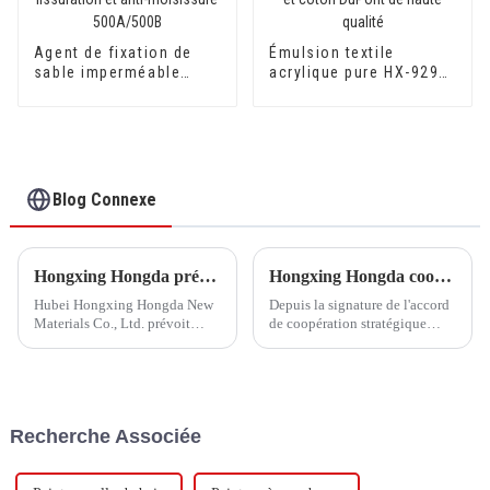
Agent de fixation de
Émulsion textile
sable imperméable
acrylique pure HX-929
anti-alcalin, anti-
pour coton soie et
fissuration et anti-
coton DuPont de haute
moisissure 500A/500B
qualité
Blog Connexe
Hongxing Hongda prévoit d'investir 1,6 milliard de yuans pour construire une nouvelle usine de production d'émulsion d'une capacité de production de 510 000 tonnes par an.
Hongxing Hongda coopère avec Keshun Waterproof Technology Co., Ltd pour apporter un nouvel avenir à l'industrie
Hubei Hongxing Hongda New
Depuis la signature de l'accord
Materials Co., Ltd. prévoit
de coopération stratégique
d'investir un total de 1,1
avec Keshun Waterproof
milliard de yuans pour
Technology Co., Ltd (ci-après
construire une nouvelle usine
dénommée « Keshun Company
avec une production annuelle
»), ils ont hâte de nous rendre
de 400 000 tonnes d'émulsion à
visite.
Recherche Associée
base d'eau et 60 000 tonnes de
butadiène...