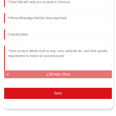
AI Helps Write
Send