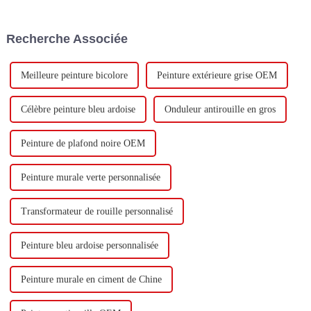
dénommée « Keshun Company
construire une nouvelle usine
»), ils ont hâte de nous rendre
avec une production annuelle
visite.
de 400 000 tonnes d'émulsion à
Recherche Associée
base d'eau et 60 000 tonnes de
butadiène...
Meilleure peinture bicolore
Peinture extérieure grise OEM
Célèbre peinture bleu ardoise
Onduleur antirouille en gros
Peinture de plafond noire OEM
Peinture murale verte personnalisée
Transformateur de rouille personnalisé
Peinture bleu ardoise personnalisée
Peinture murale en ciment de Chine