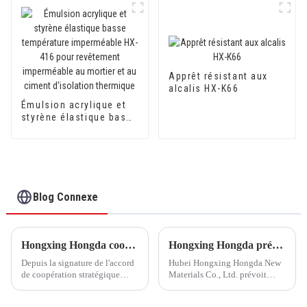
qualité
Apprêt résistant aux
alcalis HX-K66
Émulsion acrylique et
styrène élastique basse
température
imperméable HX-416
pour revêtement
imperméable au mortier
et au ciment d'isolation
thermique
Blog Connexe
Hongxing Hongda coopère avec Keshun Waterproof Technology Co., Ltd pour apporter un nouvel avenir à l'industrie
Hongxing Hongda prévoit d'investir 1,6 milliard de yuans pour construire une nouvelle usine de production d'émulsion d'une capacité de production de 510 000 tonnes par an.
Depuis la signature de l'accord
Hubei Hongxing Hongda New
de coopération stratégique
Materials Co., Ltd. prévoit
avec Keshun Waterproof
d'investir un total de 1,1
Technology Co., Ltd (ci-après
milliard de yuans pour