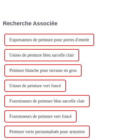
milliard de yuans pour
Technology Co., Ltd (ci-après
construire une nouvelle usine
dénommée « Keshun Company
avec une production annuelle
»), ils ont hâte de nous rendre
de 400 000 tonnes d'émulsion à
visite.
Recherche Associée
base d'eau et 60 000 tonnes de
butadiène...
Exportateurs de peinture pour portes d'entrée
Usines de peinture bleu sarcelle clair
Peinture blanche pour terrasse en gros
Usines de peinture vert foncé
Fournisseurs de peinture bleu sarcelle clair
Fournisseurs de peinture vert foncé
Peinture verte personnalisée pour armoires