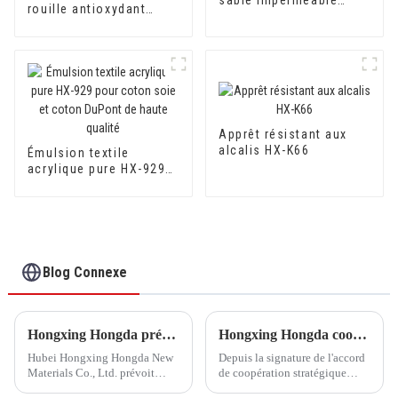
rouille antioxydant
anti-alcalin, anti-
800AB pour convertir la
fissuration et anti-
rouille en apprêt pour
moisissure 500A/500B
surfaces métalliques
Apprêt résistant aux
alcalis HX-K66
Émulsion textile
acrylique pure HX-929
pour coton soie et
coton DuPont de haute
qualité
Blog Connexe
Hongxing Hongda prévoit d'investir 1,6 milliard de yuans pour construire une nouvelle usine de production d'émulsion d'une capacité de production de 510 000 tonnes par an.
Hongxing Hongda coopère avec Keshun Waterproof Technology Co., Ltd pour apporter un nouvel avenir à l'industrie
Hubei Hongxing Hongda New
Depuis la signature de l'accord
Materials Co., Ltd. prévoit
de coopération stratégique
d'investir un total de 1,1
avec Keshun Waterproof