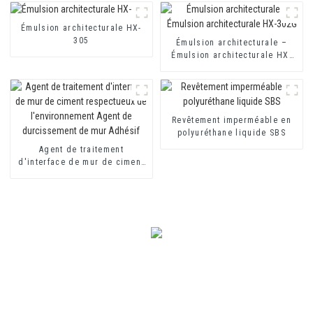
pour mortier d'isolation
thermique et revêtement
imperméable à base de ciment
Émulsion architecturale HX-
à deux composants
305
Émulsion architecturale –
Émulsion architecturale HX-
302G
Revêtement imperméable en
polyuréthane liquide SBS
Agent de traitement
d'interface de mur de ciment
respectueux de
l'environnement Agent de
durcissement de mur Adhésif