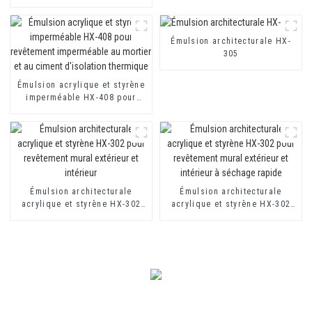
et revêtement imperméable à
toilettes et toitures HX-400
base de ciment à deux
pour mortier d'isolation
composants
thermique et revêtement
imperméable à base de ciment
Émulsion architecturale HX-
à deux composants
305
Émulsion acrylique et styrène
imperméable HX-408 pour
revêtement imperméable au
mortier et au ciment
d'isolation thermique
Émulsion architecturale
Émulsion architecturale
acrylique et styrène HX-302
acrylique et styrène HX-302
pour revêtement mural
pour revêtement mural
extérieur et intérieur
extérieur et intérieur à
séchage rapide