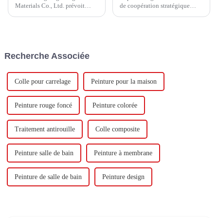
Materials Co., Ltd. prévoit
de coopération stratégique
d'investir un total de 1,1
avec Keshun Waterproof
milliard de yuans pour
Technology Co., Ltd (ci-après
construire une nouvelle usine
dénommée « Keshun Company
avec une production annuelle
»), ils ont hâte de nous rendre
de 400 000 tonnes d'émulsion à
visite.
Recherche Associée
base d'eau et 60 000 tonnes de
butadiène...
Colle pour carrelage
Peinture pour la maison
Peinture rouge foncé
Peinture colorée
Traitement antirouille
Colle composite
Peinture salle de bain
Peinture à membrane
Peinture de salle de bain
Peinture design