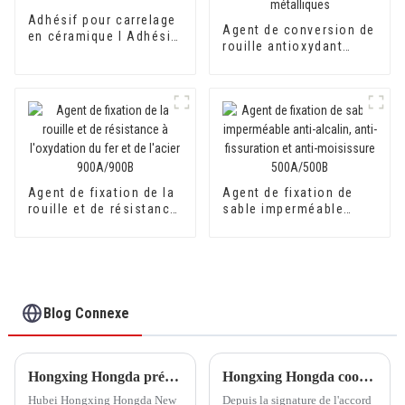
Adhésif pour carrelage
Agent de conversion de
en céramique I Adhésif
rouille antioxydant
pour carrelage en
800AB pour convertir la
céramique HX-3086
rouille en apprêt pour
surfaces métalliques
Agent de fixation de la
Agent de fixation de
rouille et de résistance
sable imperméable
à l'oxydation du fer et
anti-alcalin, anti-
de l'acier 900A/900B
fissuration et anti-
moisissure 500A/500B
Blog Connexe
Hongxing Hongda prévoit d'investir 1,6 milliard de yuans pour construire une nouvelle usine de production d'émulsion d'une capacité de production de 510 000 tonnes par an.
Hongxing Hongda coopère avec Keshun Waterproof Technology Co., Ltd pour apporter un nouvel avenir à l'industrie
Hubei Hongxing Hongda New
Depuis la signature de l'accord