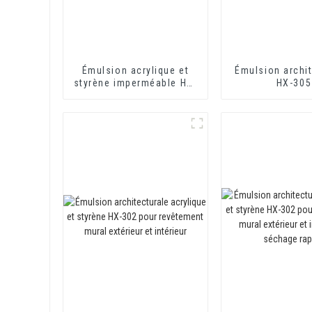
Émulsion acrylique et
Émulsion archit
styrène imperméable HX-
HX-305
408 pour revêtement
imperméable au mortier
et au ciment d'isolation
thermique