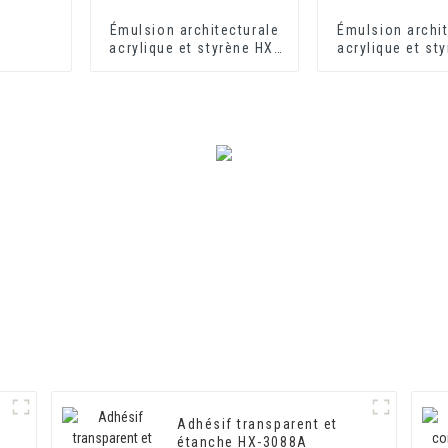
Émulsion architecturale
Émulsion archit
acrylique et styrène HX-
acrylique et st
302 pour revêtement
302 pour rev
mural extérieur et
mural extéri
intérieur
intérieur à s
rapide
n
Adhésif transparent et
étanche HX-3088A