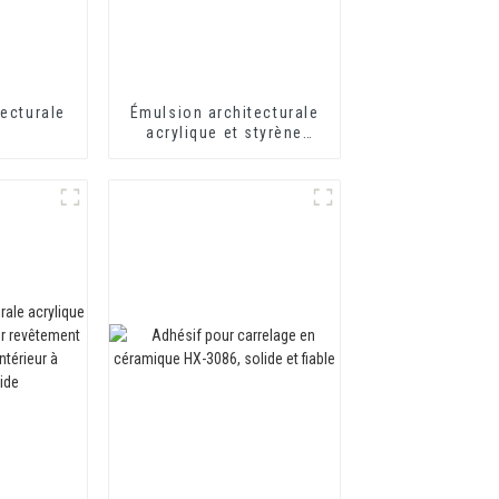
ecturale
Émulsion architecturale
acrylique et styrène
modifiée HX-303 pour
revêtement mural
extérieur et intérieur de
qualité moyenne et
supérieure