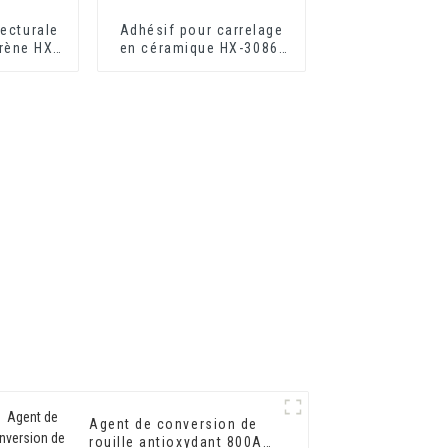
ecturale
Adhésif pour carrelage
yrène HX-
en céramique HX-3086,
êtement
solide et fiable
eur et
échage
Agent de conversion de
rouille antioxydant 800AB