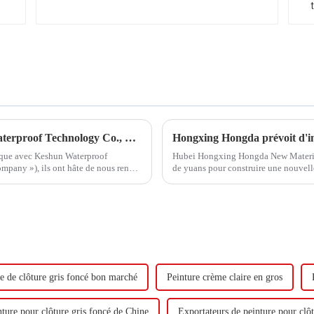
Hongxing Hongda coopère avec Keshun Waterproof Technology Co., Ltd pour apporter un nouvel avenir à l'industrie
gique avec Keshun Waterproof
Hubei Hongxing Hongda New Materials 
pany »), ils ont hâte de nous rendre
de yuans pour construire une nouvel
tonnes d'émulsion à base d'eau et 60 
e de clôture gris foncé bon marché
Peinture crème claire en gros
nture pour clôture gris foncé de Chine
Exportateurs de peinture pour clôt