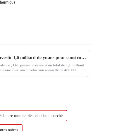
Hongxing Hongda prévoit d'investir 1,6 milliard de yuans pour construire une nouvelle usine de production d'émulsion d'une capacité de production de 510 000 tonnes par an.
Co., Ltd. prévoit d'investir un total de 1,1 milliard
le usine avec une production annuelle de 400 000
000 tonnes de butadiène...
Peinture murale bleu clair bon marché
ures noires