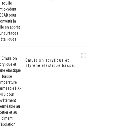
pour convertir la rouille
en apprêt pour surfaces
métalliques
Émulsion acrylique et
styrène élastique basse
température imperméable
HX-416 pour revêtement
imperméable au mortier et
au ciment d'isolation
thermique