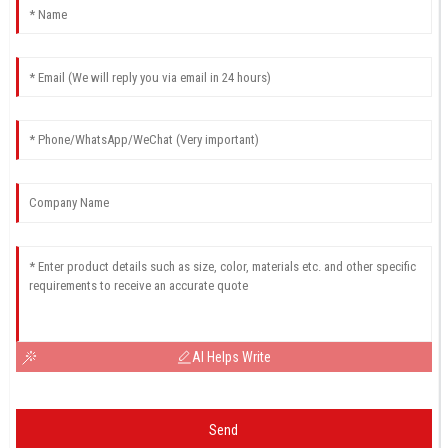
AI Helps Write
Send