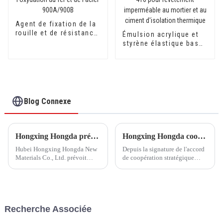
Agent de fixation de la
rouille et de résistance
Émulsion acrylique et
à l'oxydation du fer et
styrène élastique basse
de l'acier 900A/900B
température
imperméable HX-416
pour revêtement
imperméable au mortier
et au ciment d'isolation
thermique
Blog Connexe
Hongxing Hongda prévoit d'investir 1,6 milliard de yuans pour construire une nouvelle usine de production d'émulsion d'une capacité de production de 510 000 tonnes par an.
Hongxing Hongda coopère avec Keshun Waterproof Technology Co., Ltd pour apporter un nouvel avenir à l'industrie
Hubei Hongxing Hongda New
Depuis la signature de l'accord
Materials Co., Ltd. prévoit
de coopération stratégique
d'investir un total de 1,1
avec Keshun Waterproof
milliard de yuans pour
Technology Co., Ltd (ci-après
construire une nouvelle usine
dénommée « Keshun Company
avec une production annuelle
»), ils ont hâte de nous rendre
de 400 000 tonnes d'émulsion à
visite.
Recherche Associée
base d'eau et 60 000 tonnes de
butadiène...