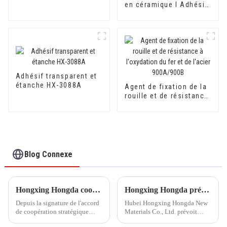
100 RG
en céramique I Adhésif
pour carrelage en
céramique HX-3086
Adhésif transparent et
étanche HX-3088A
Agent de fixation de la
rouille et de résistance
à l'oxydation du fer et
de l'acier 900A/900B
Blog Connexe
Hongxing Hongda coopère avec Keshun Waterproof Technology Co., Ltd pour apporter un nouvel avenir à l'industrie
Hongxing Hongda prévoit d'investir 1,6 milliard de yuans pour construire une nouvelle usine de production d'émulsion d'une capacité de production de 510 000 tonnes par an.
Depuis la signature de l'accord
Hubei Hongxing Hongda New
de coopération stratégique
Materials Co., Ltd. prévoit
avec Keshun Waterproof
d'investir un total de 1,1