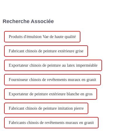
Technology Co., Ltd (ci-après
milliard de yuans pour
dénommée « Keshun Company
construire une nouvelle usine
»), ils ont hâte de nous rendre
avec une production annuelle
visite.
de 400 000 tonnes d'émulsion à
Recherche Associée
base d'eau et 60 000 tonnes de
butadiène...
Produits d'émulsion Vae de haute qualité
Fabricant chinois de peinture extérieure grise
Exportateur chinois de peinture au latex imperméable
Fournisseur chinois de revêtements muraux en granit
Exportateur de peinture extérieure blanche en gros
Fabricant chinois de peinture imitation pierre
Fabricants chinois de revêtements muraux en granit