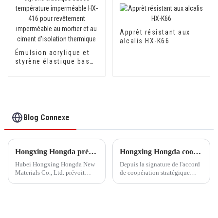
Apprêt résistant aux
alcalis HX-K66
Émulsion acrylique et
styrène élastique basse
température
imperméable HX-416
pour revêtement
imperméable au mortier
et au ciment d'isolation
thermique
Blog Connexe
Hongxing Hongda prévoit d'investir 1,6 milliard de yuans pour construire une nouvelle usine de production d'émulsion d'une capacité de production de 510 000 tonnes par an.
Hongxing Hongda coopère avec Keshun Waterproof Technology Co., Ltd pour apporter un nouvel avenir à l'industrie
Hubei Hongxing Hongda New
Depuis la signature de l'accord
Materials Co., Ltd. prévoit
de coopération stratégique
d'investir un total de 1,1
avec Keshun Waterproof
milliard de yuans pour
Technology Co., Ltd (ci-après
construire une nouvelle usine
dénommée « Keshun Company
avec une production annuelle
»), ils ont hâte de nous rendre
de 400 000 tonnes d'émulsion à
visite.