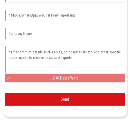
AI Helps Write
Send