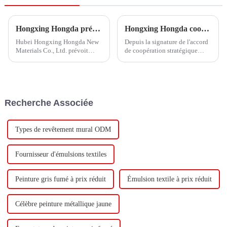
Hongxing Hongda prévoit d'investir 1,6 milliard de yuans pour construire une nouvelle usine de production d'émulsion d'une capacité de production de 510 000 tonnes par an.
Hongxing Hongda coopère avec Keshun Waterproof Technology Co., Ltd pour apporter un nouvel avenir à l'industrie
Hubei Hongxing Hongda New
Depuis la signature de l'accord
Materials Co., Ltd. prévoit
de coopération stratégique
d'investir un total de 1,1
avec Keshun Waterproof
milliard de yuans pour
Technology Co., Ltd (ci-après
construire une nouvelle usine
dénommée « Keshun Company
avec une production annuelle
»), ils ont hâte de nous rendre
de 400 000 tonnes d'émulsion à
visite.
Recherche Associée
base d'eau et 60 000 tonnes de
butadiène...
Types de revêtement mural ODM
Fournisseur d'émulsions textiles
Peinture gris fumé à prix réduit
Émulsion textile à prix réduit
Célèbre peinture métallique jaune