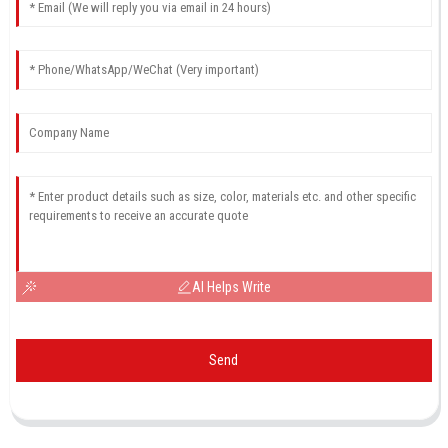
AI Helps Write
Send