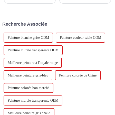
d'investir un total de 1,1
avec Keshun Waterproof
milliard de yuans pour
Technology Co., Ltd (ci-après
construire une nouvelle usine
dénommée « Keshun Company
avec une production annuelle
»), ils ont hâte de nous rendre
de 400 000 tonnes d'émulsion à
visite.
Recherche Associée
base d'eau et 60 000 tonnes de
butadiène...
Peinture blanche grise ODM
Peinture couleur sable ODM
Peinture murale transparente ODM
Meilleure peinture à l'oxyde rouge
Meilleure peinture gris-bleu
Peinture colorée de Chine
Peinture colorée bon marché
Peinture murale transparente OEM
Meilleure peinture gris chaud