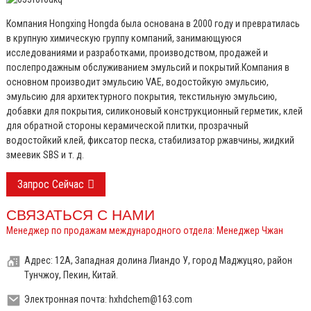
Компания Hongxing Hongda была основана в 2000 году и превратилась
в крупную химическую группу компаний, занимающуюся
исследованиями и разработками, производством, продажей и
послепродажным обслуживанием эмульсий и покрытий.
Компания в
основном производит эмульсию VAE, водостойкую эмульсию,
эмульсию для архитектурного покрытия, текстильную эмульсию,
добавки для покрытия, силиконовый конструкционный герметик, клей
для обратной стороны керамической плитки, прозрачный
водостойкий клей, фиксатор песка, стабилизатор ржавчины, жидкий
змеевик SBS и т. д.
Запрос Сейчас
СВЯЗАТЬСЯ С НАМИ
Менеджер по продажам международного отдела: Менеджер Чжан
Адрес: 12А, Западная долина Лиандо У, город Маджуцяо, район
Тунчжоу, Пекин, Китай.
Электронная почта: hxhdchem@163.com