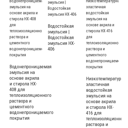
Водостойкая
эмульсия |
Водостойкая
эмульсия HX-
406
Водонепроницаемая
А
эмульсия на
с
основе акрила
Низкотемпературна
в
и стирола HX-
эластичная
э
408 для
водостойкая
4
теплоизоляционного
эмульсия на
т
раствора и
основе акрила
р
цементного
и стирола HX-
д
водонепроницаемого
416 для
ц
покрытия
теплоизоляционного
в
раствора и
п