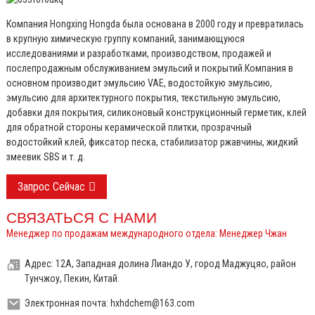
Компания Hongxing Hongda была основана в 2000 году и превратилась
в крупную химическую группу компаний, занимающуюся
исследованиями и разработками, производством, продажей и
послепродажным обслуживанием эмульсий и покрытий.
Компания в
основном производит эмульсию VAE, водостойкую эмульсию,
эмульсию для архитектурного покрытия, текстильную эмульсию,
добавки для покрытия, силиконовый конструкционный герметик, клей
для обратной стороны керамической плитки, прозрачный
водостойкий клей, фиксатор песка, стабилизатор ржавчины, жидкий
змеевик SBS и т. д.
Запрос Сейчас
СВЯЗАТЬСЯ С НАМИ
Менеджер по продажам международного отдела: Менеджер Чжан
Адрес: 12А, Западная долина Лиандо У, город Маджуцяо, район
Тунчжоу, Пекин, Китай.
Электронная почта: hxhdchem@163.com