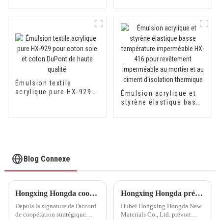
anti-alcalin, anti-
fissuration et anti-
moisissure 500A/500B
Émulsion textile
acrylique pure HX-929
Émulsion acrylique et
pour coton soie et
styrène élastique basse
coton DuPont de haute
température
qualité
imperméable HX-416
pour revêtement
imperméable au mortier
et au ciment d'isolation
thermique
Blog Connexe
Hongxing Hongda coopère avec Keshun Waterproof Technology Co., Ltd pour apporter un nouvel avenir à l'industrie
Hongxing Hongda prévoit d'investir 1,6 milliard de yuans pour construire une nouvelle usine de production d'émulsion d'une capacité de production de 510 000 tonnes par an.
Depuis la signature de l'accord
Hubei Hongxing Hongda New
de coopération stratégique
Materials Co., Ltd. prévoit