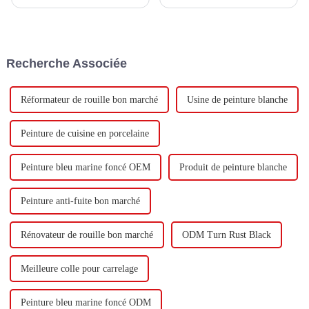
avec Keshun Waterproof
d'investir un total de 1,1
Technology Co., Ltd (ci-après
milliard de yuans pour
dénommée « Keshun Company
construire une nouvelle usine
»), ils ont hâte de nous rendre
avec une production annuelle
visite.
de 400 000 tonnes d'émulsion à
Recherche Associée
base d'eau et 60 000 tonnes de
butadiène...
Réformateur de rouille bon marché
Usine de peinture blanche
Peinture de cuisine en porcelaine
Peinture bleu marine foncé OEM
Produit de peinture blanche
Peinture anti-fuite bon marché
Rénovateur de rouille bon marché
ODM Turn Rust Black
Meilleure colle pour carrelage
Peinture bleu marine foncé ODM