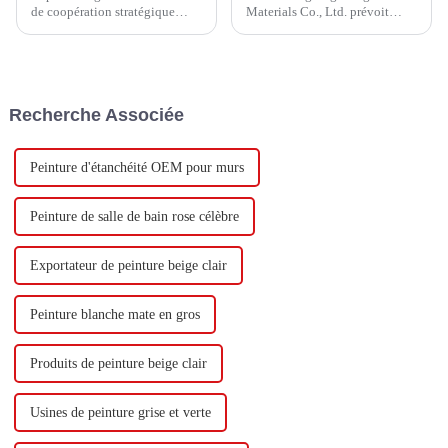
de coopération stratégique
Materials Co., Ltd. prévoit
avec Keshun Waterproof
d'investir un total de 1,1
Technology Co., Ltd (ci-après
milliard de yuans pour
dénommée « Keshun Company
construire une nouvelle usine
»), ils ont hâte de nous rendre
avec une production annuelle
visite.
de 400 000 tonnes d'émulsion à
Recherche Associée
base d'eau et 60 000 tonnes de
butadiène...
Peinture d'étanchéité OEM pour murs
Peinture de salle de bain rose célèbre
Exportateur de peinture beige clair
Peinture blanche mate en gros
Produits de peinture beige clair
Usines de peinture grise et verte