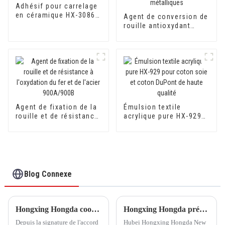
Adhésif pour carrelage
en céramique HX-3086,
Agent de conversion de
solide et fiable
rouille antioxydant
800AB pour convertir la
rouille en apprêt pour
surfaces métalliques
Agent de fixation de la
Émulsion textile
rouille et de résistance
acrylique pure HX-929
à l'oxydation du fer et
pour coton soie et
de l'acier 900A/900B
coton DuPont de haute
qualité
Blog Connexe
Hongxing Hongda coopère avec Keshun Waterproof Technology Co., Ltd pour apporter un nouvel avenir à l'industrie
Hongxing Hongda prévoit d'investir 1,6 milliard de yuans pour construire une nouvelle usine de production d'émulsion d'une capacité de production de 510 000 tonnes par an.
Depuis la signature de l'accord
Hubei Hongxing Hongda New