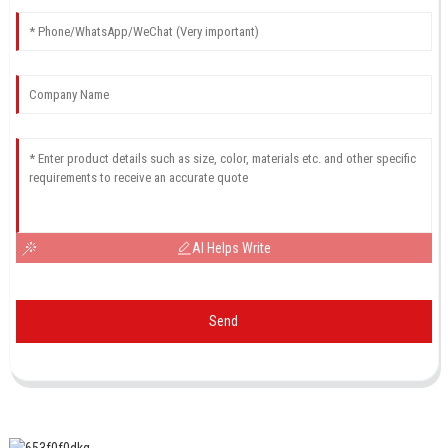
AI Helps Write
Send