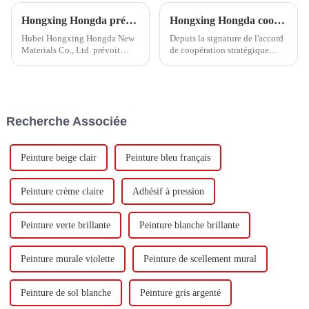
Hongxing Hongda prévoit d'investir 1,6 milliard de yuans pour construire une nouvelle usine de production d'émulsion d'une capacité de production de 510 000 tonnes par an.
Hongxing Hongda coopère avec Keshun Waterproof Technology Co., Ltd pour apporter un nouvel avenir à l'industrie
Hubei Hongxing Hongda New
Depuis la signature de l'accord
Materials Co., Ltd. prévoit
de coopération stratégique
d'investir un total de 1,1
avec Keshun Waterproof
milliard de yuans pour
Technology Co., Ltd (ci-après
construire une nouvelle usine
dénommée « Keshun Company
avec une production annuelle
»), ils ont hâte de nous rendre
de 400 000 tonnes d'émulsion à
visite.
Recherche Associée
base d'eau et 60 000 tonnes de
butadiène...
Peinture beige clair
Peinture bleu français
Peinture crème claire
Adhésif à pression
Peinture verte brillante
Peinture blanche brillante
Peinture murale violette
Peinture de scellement mural
Peinture de sol blanche
Peinture gris argenté