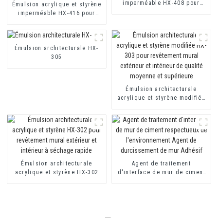
imperméable HX-408 pour
Émulsion acrylique et styrène
revêtement imperméable au
imperméable HX-416 pour
mortier et au ciment
mortier d'isolation thermique
d'isolation thermique
et revêtement imperméable à
base de ciment à deux
Émulsion architecturale HX-
composants
305
Émulsion architecturale
acrylique et styrène modifiée
HX-303 pour revêtement mural
extérieur et intérieur de
qualité moyenne et supérieure
Émulsion architecturale
Agent de traitement
acrylique et styrène HX-302
d'interface de mur de ciment
pour revêtement mural
respectueux de
extérieur et intérieur à
l'environnement Agent de
séchage rapide
durcissement de mur Adhésif