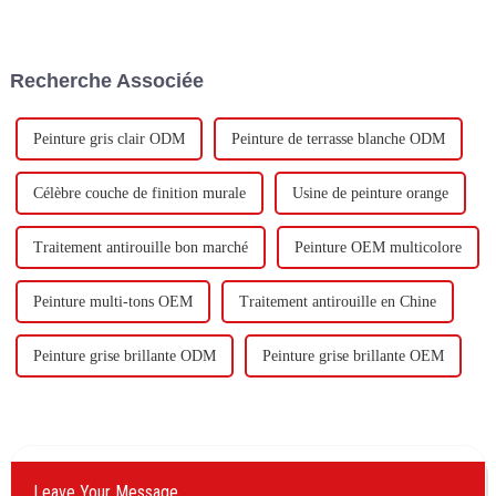
milliard de yuans pour
Technology Co., Ltd (ci-après
construire une nouvelle usine
dénommée « Keshun Company
avec une production annuelle
»), ils ont hâte de nous rendre
de 400 000 tonnes d'émulsion à
visite.
Recherche Associée
base d'eau et 60 000 tonnes de
butadiène...
Peinture gris clair ODM
Peinture de terrasse blanche ODM
Célèbre couche de finition murale
Usine de peinture orange
Traitement antirouille bon marché
Peinture OEM multicolore
Peinture multi-tons OEM
Traitement antirouille en Chine
Peinture grise brillante ODM
Peinture grise brillante OEM
Leave Your Message