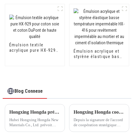
rouille en apprêt pour
surfaces métalliques
Émulsion textile
acrylique pure HX-929
Émulsion acrylique et
pour coton soie et
styrène élastique basse
coton DuPont de haute
température
qualité
imperméable HX-416
pour revêtement
imperméable au mortier
et au ciment d'isolation
thermique
Blog Connexe
Hongxing Hongda prévoit d'investir 1,6 milliard de yuans pour construire une nouvelle usine de production d'émulsion d'une capacité de production de 510 000 tonnes par an.
Hongxing Hongda coopère avec Keshun Waterproof Technology Co., Ltd pour apporter un nouvel avenir à l'industrie
Hubei Hongxing Hongda New
Depuis la signature de l'accord
Materials Co., Ltd. prévoit
de coopération stratégique
d'investir un total de 1,1
avec Keshun Waterproof