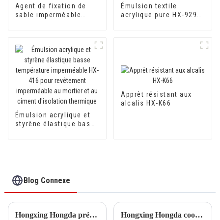
Agent de fixation de
Émulsion textile
sable imperméable
acrylique pure HX-929
anti-alcalin, anti-
pour coton soie et
fissuration et anti-
coton DuPont de haute
moisissure 500A/500B
qualité
Apprêt résistant aux
alcalis HX-K66
Émulsion acrylique et
styrène élastique basse
température
imperméable HX-416
pour revêtement
imperméable au mortier
et au ciment d'isolation
thermique
Blog Connexe
Hongxing Hongda prévoit d'investir 1,6 milliard de yuans pour construire une nouvelle usine de production d'émulsion d'une capacité de production de 510 000 tonnes par an.
Hongxing Hongda coopère avec Keshun Waterproof Technology Co., Ltd pour apporter un nouvel avenir à l'industrie