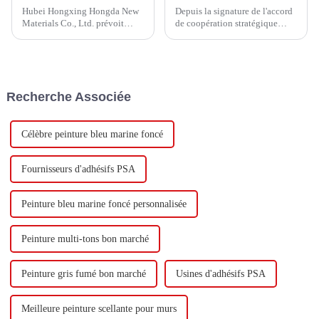
Hubei Hongxing Hongda New
Depuis la signature de l'accord
Materials Co., Ltd. prévoit
de coopération stratégique
d'investir un total de 1,1
avec Keshun Waterproof
milliard de yuans pour
Technology Co., Ltd (ci-après
construire une nouvelle usine
dénommée « Keshun Company
avec une production annuelle
»), ils ont hâte de nous rendre
de 400 000 tonnes d'émulsion à
visite.
Recherche Associée
base d'eau et 60 000 tonnes de
butadiène...
Célèbre peinture bleu marine foncé
Fournisseurs d'adhésifs PSA
Peinture bleu marine foncé personnalisée
Peinture multi-tons bon marché
Peinture gris fumé bon marché
Usines d'adhésifs PSA
Meilleure peinture scellante pour murs