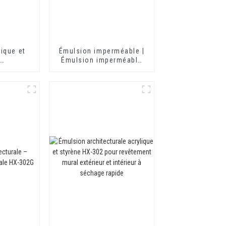
ique et
Émulsion imperméable |
e
Émulsion imperméable
nte pour
HX-406
tures HX-
rtier
rmique et
erméable
nt à deux
nts