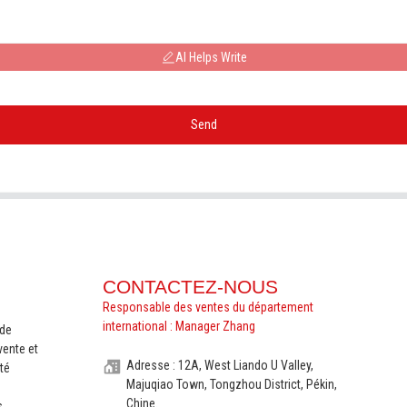
AI Helps Write
Send
CONTACTEZ-NOUS
Responsable des ventes du département
international : Manager Zhang
nde
vente et
Adresse : 12A, West Liando U Valley,
té
Majuqiao Town, Tongzhou District, Pékin,
Chine.
s