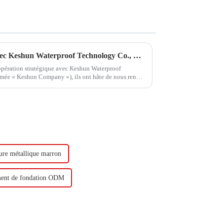
Hongxing Hongda coopère avec Keshun Waterproof Technology Co., Ltd pour apporter un nouvel avenir à l'industrie
oopération stratégique avec Keshun Waterproof
mée « Keshun Company »), ils ont hâte de nous rendre
ture métallique marron
ent de fondation ODM