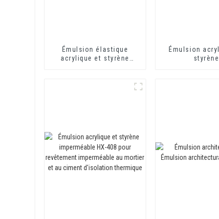
Émulsion élastique
Émulsion acryl
acrylique et styrène
styrèn
imperméable HX-418
imperméabilisa
pour revêtements
toilettes et toi
imperméables à base de
400 pour mo
ciment
d'isolation the
monocomposants et
revêtement imp
bicomposants
à base de cime
composa