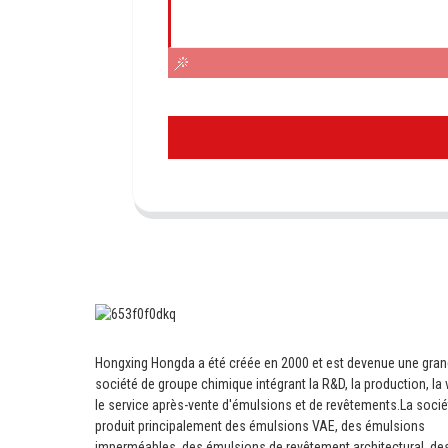
Hongxing Hongda a été créée en 2000 et est devenue une gra
société de groupe chimique intégrant la R&D, la production, la 
le service après-vente d'émulsions et de revêtements.
La socié
produit principalement des émulsions VAE, des émulsions
imperméables, des émulsions de revêtement architectural, de