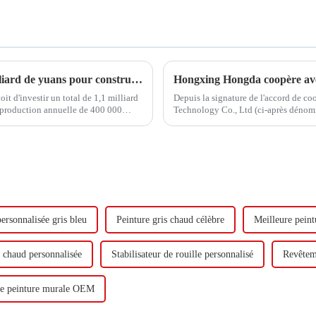
Hongxing Hongda prévoit d'investir 1,6 milliard de yuans pour construire une nouvelle usine de production d'émulsion d'une capacité de production de 510 000 tonnes par an.
 d'investir un total de 1,1 milliard
Depuis la signature de l'accord de c
 production annuelle de 400 000
Technology Co., Ltd (ci-après dénom
adiène...
visite.
ersonnalisée gris bleu
Peinture gris chaud célèbre
Meilleure pein
s chaud personnalisée
Stabilisateur de rouille personnalisé
Revêtem
e peinture murale OEM