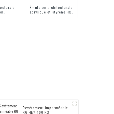
ecturale
Émulsion architecturale
on
acrylique et styrène HX-
 HX-302G
302 pour revêtement
mural extérieur et
intérieur à séchage
rapide
Revêtement imperméable
RG HEY-100 RG