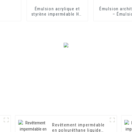
Émulsion acrylique et
Émulsion archit
styrène imperméable HX-
– Émulsi
408 pour revêtement
architecturale
imperméable au mortier
et au ciment d'isolation
thermique
Revêtement imperméable
en polyuréthane liquide