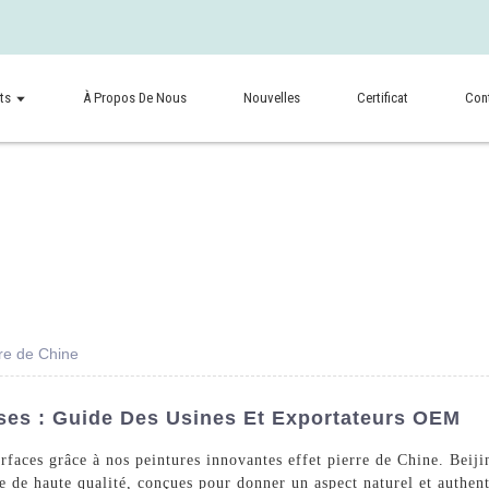
ts
À Propos De Nous
Nouvelles
Certificat
Con
rre de Chine
ises : Guide Des Usines Et Exportateurs OEM
surfaces grâce à nos peintures innovantes effet pierre de Chine. B
 de haute qualité, conçues pour donner un aspect naturel et authenti