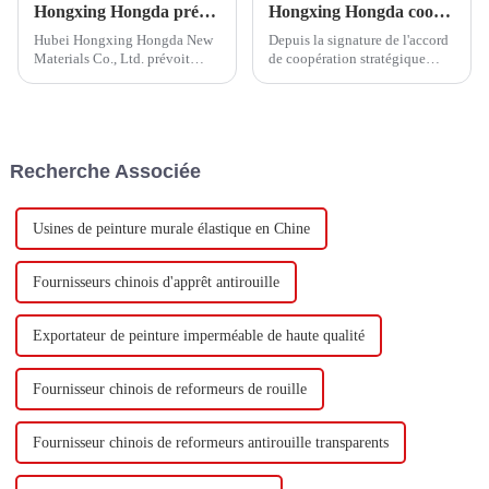
Hongxing Hongda prévoit d'investir 1,6 milliard de yuans pour construire une nouvelle usine de production d'émulsion d'une capacité de production de 510 000 tonnes par an.
Hongxing Hongda coopère avec Keshun Waterproof Technology Co., Ltd pour apporter un nouvel avenir à l'industrie
Hubei Hongxing Hongda New
Depuis la signature de l'accord
Materials Co., Ltd. prévoit
de coopération stratégique
d'investir un total de 1,1
avec Keshun Waterproof
milliard de yuans pour
Technology Co., Ltd (ci-après
construire une nouvelle usine
dénommée « Keshun Company
avec une production annuelle
»), ils ont hâte de nous rendre
de 400 000 tonnes d'émulsion à
visite.
Recherche Associée
base d'eau et 60 000 tonnes de
butadiène...
Usines de peinture murale élastique en Chine
Fournisseurs chinois d'apprêt antirouille
Exportateur de peinture imperméable de haute qualité
Fournisseur chinois de reformeurs de rouille
Fournisseur chinois de reformeurs antirouille transparents