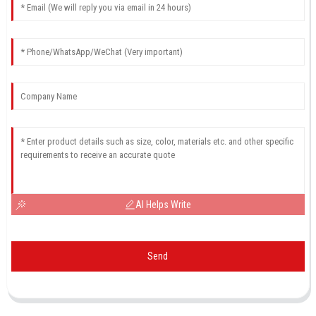
AI Helps Write
Send