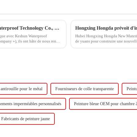
Hongxing Hongda coopère avec Keshun Waterproof Technology Co., Ltd pour apporter un nouvel avenir à l'industrie
gique avec Keshun Waterproof
Hubei Hongxing Hongda New Materials 
pany »), ils ont hâte de nous rendre
de yuans pour construire une nouvel
tonnes d'émulsion à base d'eau et 60 
 antirouille pour le métal
Fournisseurs de colle transparente
Peint
ements imperméables personnalisés
Peinture bleue OEM pour chambre 
Fabricants de peinture jaune