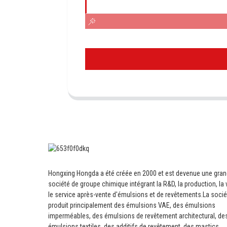
Hongxing Hongda a été créée en 2000 et est devenue une gra
société de groupe chimique intégrant la R&D, la production, la 
le service après-vente d'émulsions et de revêtements.
La socié
produit principalement des émulsions VAE, des émulsions
imperméables, des émulsions de revêtement architectural, de
émulsions textiles, des additifs de revêtement, des mastics