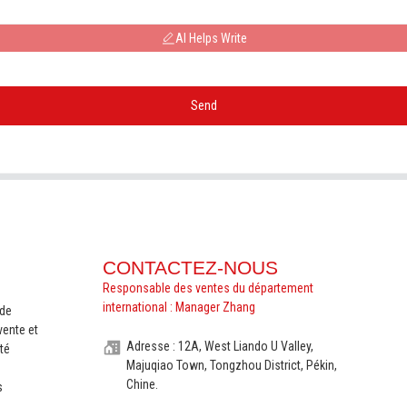
AI Helps Write
Send
CONTACTEZ-NOUS
Responsable des ventes du département
international : Manager Zhang
nde
vente et
Adresse : 12A, West Liando U Valley,
té
Majuqiao Town, Tongzhou District, Pékin,
Chine.
s