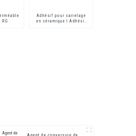
erméable
Adhésif pour carrelage
0 RG
en céramique I Adhésif
pour carrelage en
céramique HX-3086
Agent de conversion de