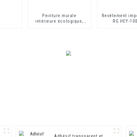
Peinture murale
Revêtement imp
intérieure écologique,
RG HEY-10
anti-moisissure et
antibactérienne
Adhésif transparent et