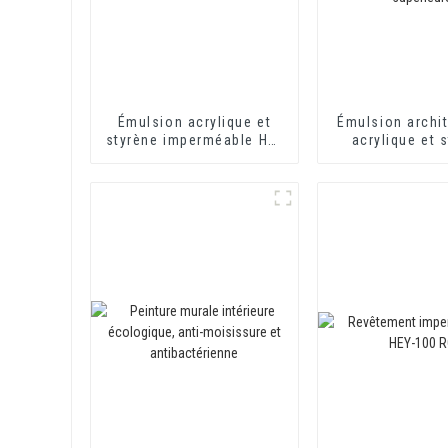
Émulsion acrylique et
Émulsion archit
styrène imperméable HX-
acrylique et 
408 pour revêtement
modifiée HX-3
imperméable au mortier
revêtement 
et au ciment d'isolation
extérieur et int
thermique
qualité moye
supérieu