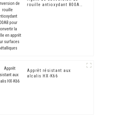
rouille antioxydant 800AB
pour convertir la rouille
en apprêt pour surfaces
métalliques
Apprêt résistant aux
alcalis HX-K66