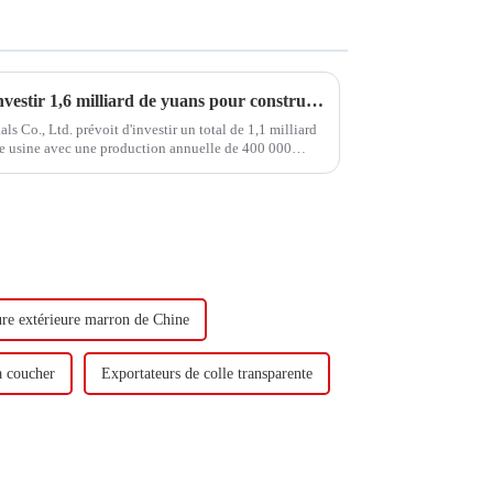
Hongxing Hongda prévoit d'investir 1,6 milliard de yuans pour construire une nouvelle usine de production d'émulsion d'une capacité de production de 510 000 tonnes par an.
Co., Ltd. prévoit d'investir un total de 1,1 milliard
le usine avec une production annuelle de 400 000
000 tonnes de butadiène...
ure extérieure marron de Chine
à coucher
Exportateurs de colle transparente