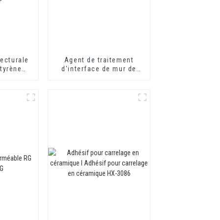
ecturale
Agent de traitement
styrène
d'interface de mur de
03 pour
ciment respectueux de
mural
l'environnement Agent
érieur de
de durcissement de mur
nne et
Adhésif
re