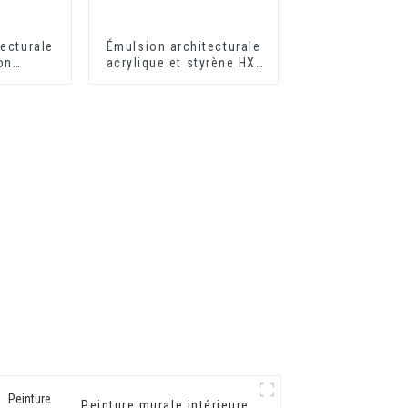
ecturale
Émulsion architecturale
on
acrylique et styrène HX-
 HX-302G
302 pour revêtement
mural extérieur et
intérieur
Peinture murale intérieure