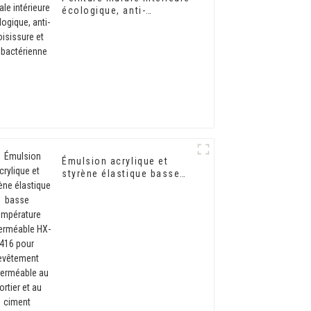
écologique, anti-
moisissure et
antibactérienne
Émulsion acrylique et
styrène élastique basse
température imperméable
HX-416 pour revêtement
imperméable au mortier et
au ciment d'isolation
thermique