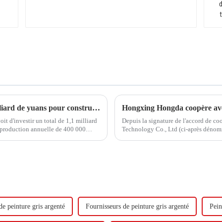
Hongxing Hongda prévoit d'investir 1,6 milliard de yuans pour construire une nouvelle usine de production d'émulsion d'une capacité de production de 510 000 tonnes par an.
 d'investir un total de 1,1 milliard
Depuis la signature de l'accord de c
 production annuelle de 400 000
Technology Co., Ltd (ci-après dénom
adiène...
visite.
de peinture gris argenté
Fournisseurs de peinture gris argenté
Pei