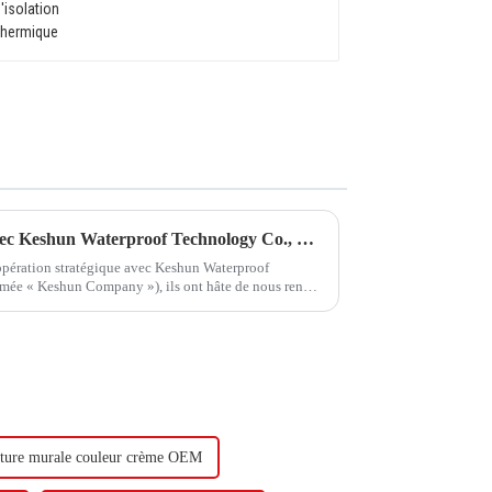
Hongxing Hongda coopère avec Keshun Waterproof Technology Co., Ltd pour apporter un nouvel avenir à l'industrie
oopération stratégique avec Keshun Waterproof
mée « Keshun Company »), ils ont hâte de nous rendre
nture murale couleur crème OEM