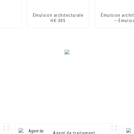
Émulsion architecturale
Émulsion archit
HX-305
– Émulsi
architecturale
Agent de traitement