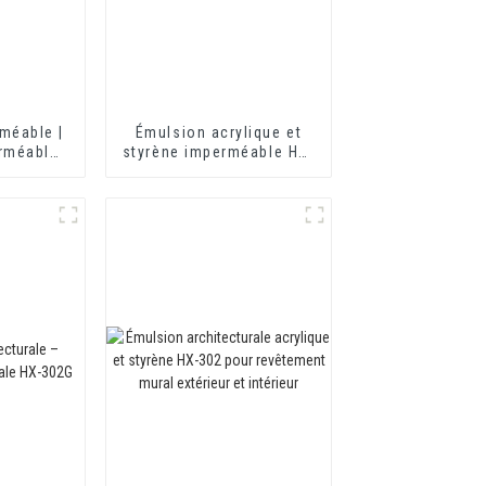
méable |
Émulsion acrylique et
rméable
styrène imperméable HX-
408 pour revêtement
imperméable au mortier
et au ciment d'isolation
thermique