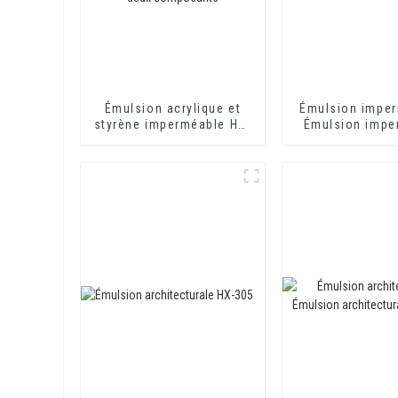
Émulsion acrylique et
Émulsion imper
styrène imperméable HX-
Émulsion impe
416 pour mortier
HX-406
d'isolation thermique et
revêtement imperméable
à base de ciment à deux
composants