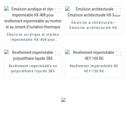
418 pour revêtements
mortier d'isolation thermique
imperméables à base de
et revêtement imperméable à
ciment monocomposants et
base de ciment à deux
bicomposants
composants
Émulsion architecturale –
Émulsion architecturale HX-
302G
Émulsion acrylique et styrène
imperméable HX-408 pour
revêtement imperméable au
mortier et au ciment
d'isolation thermique
Revêtement imperméable en
Revêtement imperméable RG
polyuréthane liquide SBS
HEY-100 RG