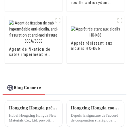
rouille antioxydant
800AB pour convertir la
rouille en apprêt pour
surfaces métalliques
Apprêt résistant aux
alcalis HX-K66
Agent de fixation de
sable imperméable
anti-alcalin, anti-
fissuration et anti-
moisissure 500A/500B
Blog Connexe
Hongxing Hongda prévoit d'investir 1,6 milliard de yuans pour construire une nouvelle usine de production d'émulsion d'une capacité de production de 510 000 tonnes par an.
Hongxing Hongda coopère avec Keshun Waterproof Technology Co., Ltd pour apporter un nouvel avenir à l'industrie
Hubei Hongxing Hongda New
Depuis la signature de l'accord
Materials Co., Ltd. prévoit
de coopération stratégique
d'investir un total de 1,1
avec Keshun Waterproof