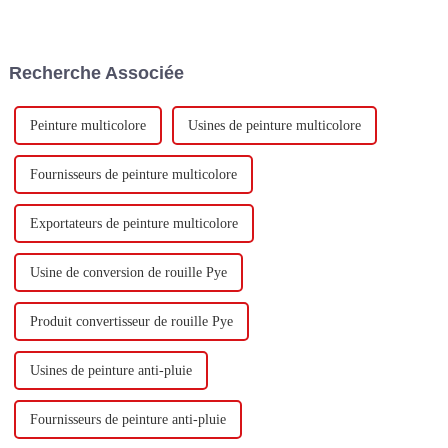
milliard de yuans pour
Technology Co., Ltd (ci-après
construire une nouvelle usine
dénommée « Keshun Company
avec une production annuelle
»), ils ont hâte de nous rendre
de 400 000 tonnes d'émulsion à
visite.
Recherche Associée
base d'eau et 60 000 tonnes de
butadiène...
Peinture multicolore
Usines de peinture multicolore
Fournisseurs de peinture multicolore
Exportateurs de peinture multicolore
Usine de conversion de rouille Pye
Produit convertisseur de rouille Pye
Usines de peinture anti-pluie
Fournisseurs de peinture anti-pluie