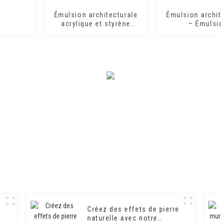
Émulsion architecturale
Émulsion archit
acrylique et styrène
– Émulsi
modifiée HX-303 pour
architecturale
revêtement mural
extérieur et intérieur de
qualité moyenne et
supérieure
Créez des effets de pierre
naturelle avec notre