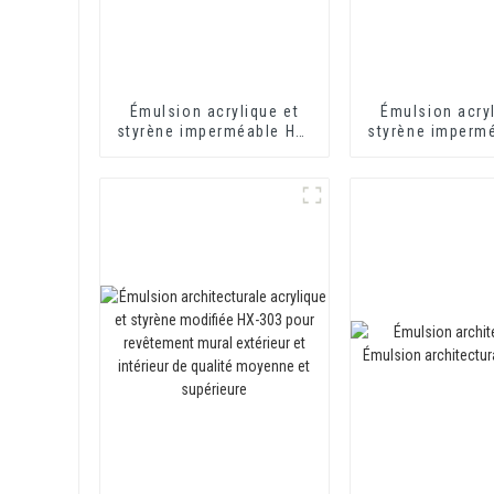
Émulsion acrylique et
Émulsion acryl
styrène imperméable HX-
styrène imperm
416 pour mortier
408 pour rev
d'isolation thermique et
imperméable au
revêtement imperméable
et au ciment d'
à base de ciment à deux
thermiq
composants