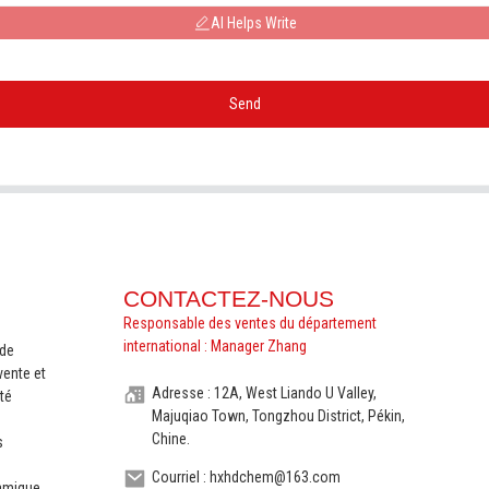
AI Helps Write
Send
CONTACTEZ-NOUS
Responsable des ventes du département
international : Manager Zhang
nde
vente et
Adresse : 12A, West Liando U Valley,
té
Majuqiao Town, Tongzhou District, Pékin,
Chine.
s
Courriel : hxhdchem@163.com
ramique,