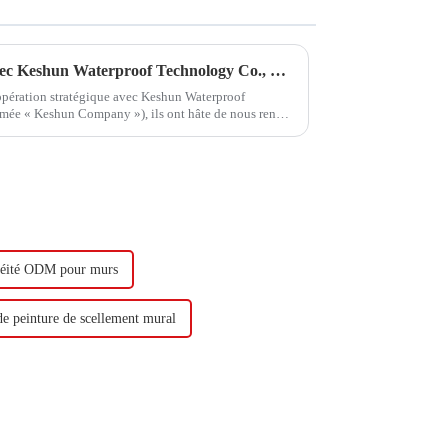
Hongxing Hongda coopère avec Keshun Waterproof Technology Co., Ltd pour apporter un nouvel avenir à l'industrie
oopération stratégique avec Keshun Waterproof
mée « Keshun Company »), ils ont hâte de nous rendre
héité ODM pour murs
de peinture de scellement mural