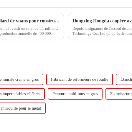
Hongxing Hongda prévoit d'investir 1,6 milliard de yuans pour construire une nouvelle usine de production d'émulsion d'une capacité de production de 510 000 tonnes par an.
 d'investir un total de 1,1 milliard
Depuis la signature de l'accord de c
 production annuelle de 400 000
Technology Co., Ltd (ci-après dénom
adiène...
visite.
e murale crème en gros
Fabricant de reformeurs de rouille
Étanc
s imperméables célèbres
Peinture multi-tons en gros
Fournisseur 
 antirouille pour le métal