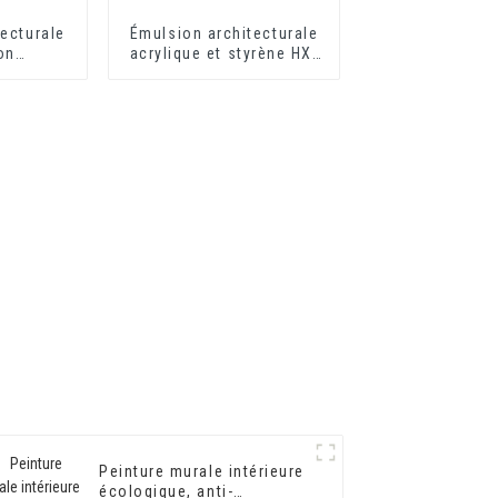
ecturale
Émulsion architecturale
on
acrylique et styrène HX-
 HX-302G
302 pour revêtement
mural extérieur et
intérieur à séchage
rapide
Peinture murale intérieure
écologique, anti-