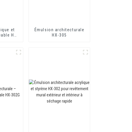
ique et
Émulsion architecturale
éable HX-
HX-305
êtement
 mortier
isolation
ue