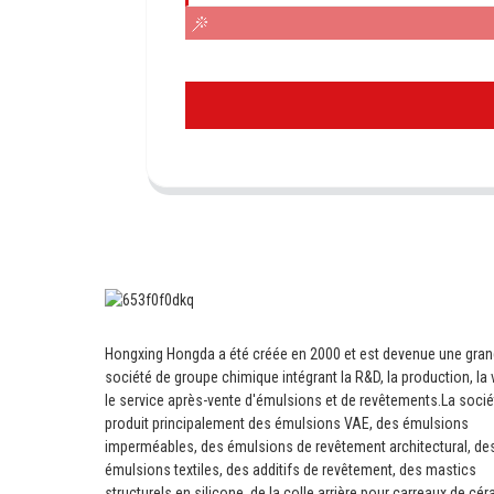
Hongxing Hongda a été créée en 2000 et est devenue une gra
société de groupe chimique intégrant la R&D, la production, la 
le service après-vente d'émulsions et de revêtements.
La socié
produit principalement des émulsions VAE, des émulsions
imperméables, des émulsions de revêtement architectural, de
émulsions textiles, des additifs de revêtement, des mastics
structurels en silicone, de la colle arrière pour carreaux de cé