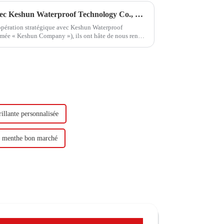
Hongxing Hongda coopère avec Keshun Waterproof Technology Co., Ltd pour apporter un nouvel avenir à l'industrie
oopération stratégique avec Keshun Waterproof
mée « Keshun Company »), ils ont hâte de nous rendre
illante personnalisée
t menthe bon marché