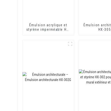
Émulsion acrylique et
Émulsion archit
styrène imperméable HX-
HX-305
416 pour mortier
d'isolation thermique et
revêtement imperméable
à base de ciment à deux
composants