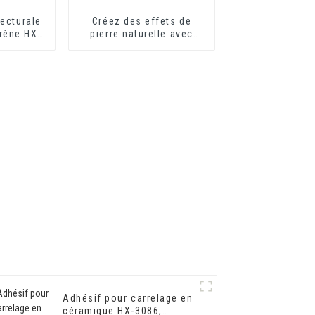
ecturale
Créez des effets de
yrène HX-
pierre naturelle avec
êtement
notre solution de
eur et
peinture innovante
r
Adhésif pour carrelage en
céramique HX-3086,