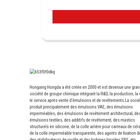
Hongxing Hongda a été créée en 2000 et est devenue une gra
société de groupe chimique intégrant la R&D, la production, la 
le service après-vente d'émulsions et de revêtements.
La socié
produit principalement des émulsions VAE, des émulsions
imperméables, des émulsions de revêtement architectural, de
émulsions textiles, des additifs de revêtement, des mastics
structurels en silicone, de la colle arrière pour carreaux de cé
de la colle imperméable transparente, des agents de fixation d
des stabilisateurs de rouille et des bobines liquides SBS, etc.