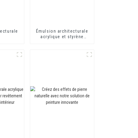
ecturale
Émulsion architecturale
acrylique et styrène
modifiée HX-303 pour
revêtement mural
extérieur et intérieur de
qualité moyenne et
supérieure