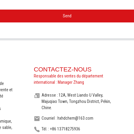
Send
CONTACTEZ-NOUS
Responsable des ventes du département
international : Manager Zhang
nde
vente et
Adresse : 12A, West Liando U Valley,
té
Majuqiao Town, Tongzhou District, Pékin,
Chine.
s
Courriel : hxhdchem@163.com
ramique,
e sable,
Tél. : +86 13718275936