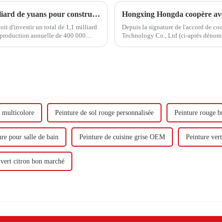
Hongxing Hongda prévoit d'investir 1,6 milliard de yuans pour construire une nouvelle usine de production d'émulsion d'une capacité de production de 510 000 tonnes par an.
 d'investir un total de 1,1 milliard
Depuis la signature de l'accord de c
 production annuelle de 400 000
Technology Co., Ltd (ci-après dénom
adiène...
visite.
 multicolore
Peinture de sol rouge personnalisée
Peinture rouge br
ure pour salle de bain
Peinture de cuisine grise OEM
Peinture ver
 vert citron bon marché