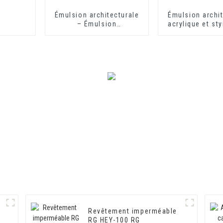
Émulsion architecturale
Émulsion archit
– Émulsion
acrylique et st
architecturale HX-302G
302 pour rev
mural extéri
intérieu
e
Revêtement imperméable
RG HEY-100 RG