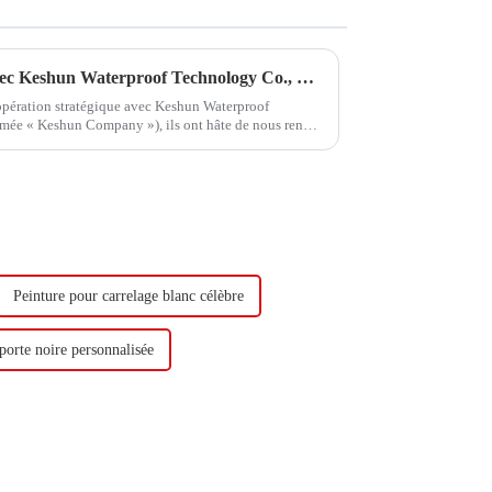
Hongxing Hongda coopère avec Keshun Waterproof Technology Co., Ltd pour apporter un nouvel avenir à l'industrie
oopération stratégique avec Keshun Waterproof
mée « Keshun Company »), ils ont hâte de nous rendre
Peinture pour carrelage blanc célèbre
porte noire personnalisée