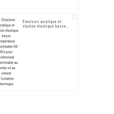
Émulsion acrylique et
styrène élastique basse
température imperméable
HX-416 pour revêtement
imperméable au mortier et
au ciment d'isolation
thermique