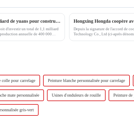
Hongxing Hongda prévoit d'investir 1,6 milliard de yuans pour construire une nouvelle usine de production d'émulsion d'une capacité de production de 510 000 tonnes par an.
 d'investir un total de 1,1 milliard
Depuis la signature de l'accord de c
 production annuelle de 400 000
Technology Co., Ltd (ci-après dénom
adiène...
visite.
 colle pour carrelage
Peinture blanche personnalisée pour carrelage
nche mate personnalisée
Usines d'onduleurs de rouille
Peinture de 
rsonnalisée gris-vert