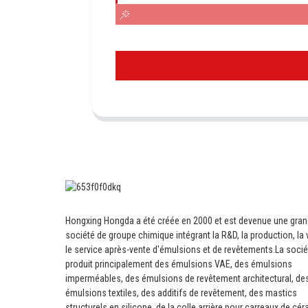
Hongxing Hongda a été créée en 2000 et est devenue une gra
société de groupe chimique intégrant la R&D, la production, la 
le service après-vente d'émulsions et de revêtements.
La socié
produit principalement des émulsions VAE, des émulsions
imperméables, des émulsions de revêtement architectural, de
émulsions textiles, des additifs de revêtement, des mastics
structurels en silicone, de la colle arrière pour carreaux de cé