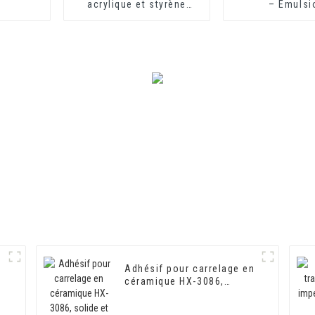
acrylique et styrène
– Émulsi
modifiée HX-303 pour
architecturale
revêtement mural
extérieur et intérieur de
qualité moyenne et
supérieure
Adhésif pour carrelage en
céramique HX-3086,
solide et fiable