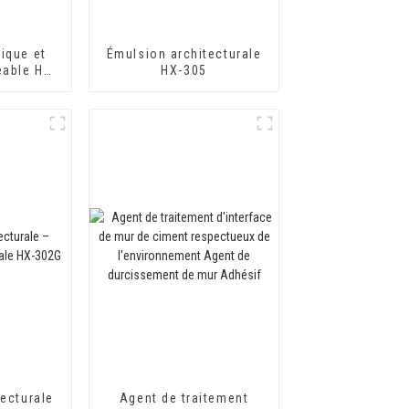
ique et
Émulsion architecturale
éable HX-
HX-305
êtement
 mortier
isolation
ue
ecturale
Agent de traitement