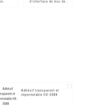
on
d'interface de mur de
 HX-302G
ciment respectueux de
l'environnement Agent
de durcissement de mur
Adhésif
Adhésif transparent et
imperméable HX-3088