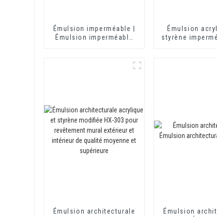
Émulsion imperméable |
Émulsion acryl
Émulsion imperméable
styrène imperm
HX-406
408 pour rev
imperméable au
et au ciment d'
thermiq
Émulsion architecturale
Émulsion archit