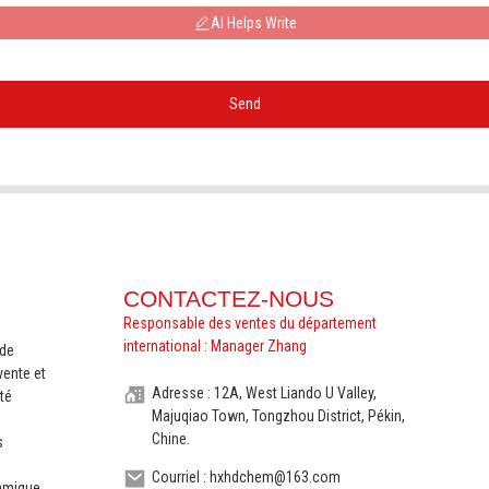
AI Helps Write
Send
CONTACTEZ-NOUS
Responsable des ventes du département
international : Manager Zhang
nde
vente et
Adresse : 12A, West Liando U Valley,
té
Majuqiao Town, Tongzhou District, Pékin,
Chine.
s
Courriel : hxhdchem@163.com
ramique,