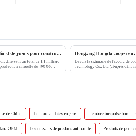
Hongxing Hongda prévoit d'investir 1,6 milliard de yuans pour construire une nouvelle usine de production d'émulsion d'une capacité de production de 510 000 tonnes par an.
 d'investir un total de 1,1 milliard
Depuis la signature de l'accord de c
 production annuelle de 400 000
Technology Co., Ltd (ci-après dénom
adiène...
visite.
oise de Chine
Peinture au latex en gros
Peinture turquoise bon ma
 blanc OEM
Fournisseurs de produits antirouille
Produits de peintur