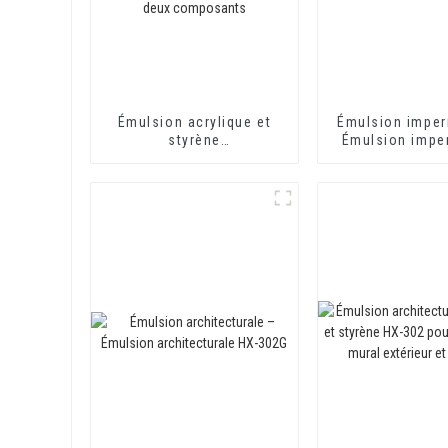
Émulsion acrylique et
Émulsion imper
styrène
Émulsion impe
imperméabilisante pour
HX-406
toilettes et toitures HX-
400 pour mortier
d'isolation thermique et
revêtement imperméable
à base de ciment à deux
composants