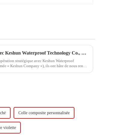
Hongxing Hongda coopère avec Keshun Waterproof Technology Co., Ltd pour apporter un nouvel avenir à l'industrie
oopération stratégique avec Keshun Waterproof
mée « Keshun Company »), ils ont hâte de nous rendre
rché
Colle composite personnalisée
e violette