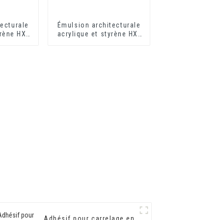
ecturale
Émulsion architecturale
yrène HX-
acrylique et styrène HX-
êtement
302 pour revêtement
eur et
mural extérieur et
r
intérieur à séchage
rapide
Adhésif pour carrelage en