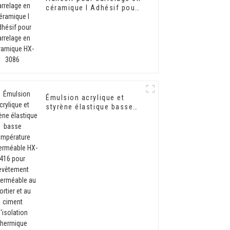
céramique I Adhésif pour
carrelage en céramique
HX-3086
Émulsion acrylique et
styrène élastique basse
température imperméable
HX-416 pour revêtement
imperméable au mortier et
au ciment d'isolation
thermique