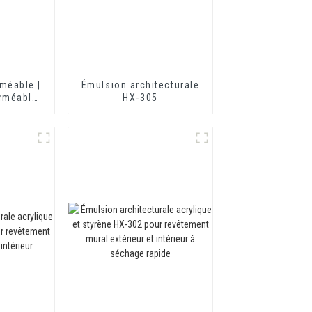
méable |
Émulsion architecturale
rméable
HX-305