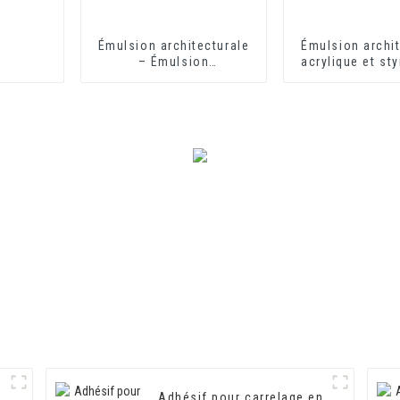
Émulsion architecturale
Émulsion archit
– Émulsion
acrylique et st
architecturale HX-302G
302 pour rev
mural extéri
intérieu
Adhésif pour carrelage en