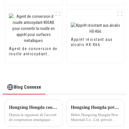
pour carrelage en
céramique HX-3086
Apprêt résistant aux
alcalis HX-K66
Agent de conversion de
rouille antioxydant
800AB pour convertir la
rouille en apprêt pour
surfaces métalliques
Blog Connexe
Hongxing Hongda coopère avec Keshun Waterproof Technology Co., Ltd pour apporter un nouvel avenir à l'industrie
Hongxing Hongda prévoit d'investir 1,6 milliard de yuans pour construire une nouvelle usine de production d'émulsion d'une capacité de production de 510 000 tonnes par an.
Depuis la signature de l'accord
Hubei Hongxing Hongda New
de coopération stratégique
Materials Co., Ltd. prévoit
avec Keshun Waterproof
d'investir un total de 1,1