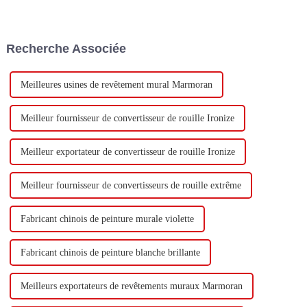
Technology Co., Ltd (ci-après
milliard de yuans pour
dénommée « Keshun Company
construire une nouvelle usine
»), ils ont hâte de nous rendre
avec une production annuelle
visite.
de 400 000 tonnes d'émulsion à
Recherche Associée
base d'eau et 60 000 tonnes de
butadiène...
Meilleures usines de revêtement mural Marmoran
Meilleur fournisseur de convertisseur de rouille Ironize
Meilleur exportateur de convertisseur de rouille Ironize
Meilleur fournisseur de convertisseurs de rouille extrême
Fabricant chinois de peinture murale violette
Fabricant chinois de peinture blanche brillante
Meilleurs exportateurs de revêtements muraux Marmoran