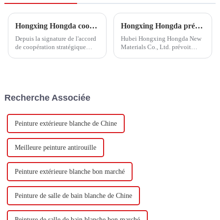
Hongxing Hongda coopère avec Keshun Waterproof Technology Co., Ltd pour apporter un nouvel avenir à l'industrie
Hongxing Hongda prévoit d'investir 1,6 milliard de yuans pour construire une nouvelle usine de production d'émulsion d'une capacité de production de 510 000 tonnes par an.
Depuis la signature de l'accord
Hubei Hongxing Hongda New
de coopération stratégique
Materials Co., Ltd. prévoit
avec Keshun Waterproof
d'investir un total de 1,1
Technology Co., Ltd (ci-après
milliard de yuans pour
dénommée « Keshun Company
construire une nouvelle usine
»), ils ont hâte de nous rendre
avec une production annuelle
visite.
de 400 000 tonnes d'émulsion à
Recherche Associée
base d'eau et 60 000 tonnes de
butadiène...
Peinture extérieure blanche de Chine
Meilleure peinture antirouille
Peinture extérieure blanche bon marché
Peinture de salle de bain blanche de Chine
Peinture de salle de bain blanche bon marché