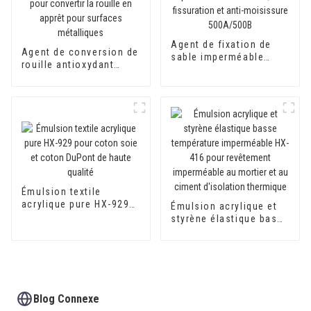
Agent de fixation de
Agent de conversion de
sable imperméable
rouille antioxydant
anti-alcalin, anti-
800AB pour convertir la
fissuration et anti-
rouille en apprêt pour
moisissure 500A/500B
surfaces métalliques
Émulsion textile
acrylique pure HX-929
Émulsion acrylique et
pour coton soie et
styrène élastique basse
coton DuPont de haute
température
qualité
imperméable HX-416
pour revêtement
imperméable au mortier
et au ciment d'isolation
thermique
Blog Connexe