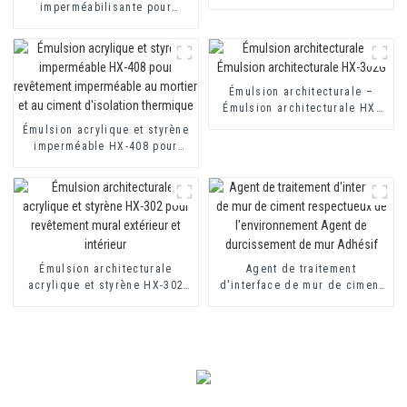
mortier d'isolation thermique
imperméabilisante pour
et revêtement imperméable à
toilettes et toitures HX-400
base de ciment à deux
pour mortier d'isolation
composants
thermique et revêtement
imperméable à base de ciment
à deux composants
Émulsion architecturale –
Émulsion architecturale HX-
302G
Émulsion acrylique et styrène
imperméable HX-408 pour
revêtement imperméable au
mortier et au ciment
d'isolation thermique
Émulsion architecturale
Agent de traitement
acrylique et styrène HX-302
d'interface de mur de ciment
pour revêtement mural
respectueux de
extérieur et intérieur
l'environnement Agent de
durcissement de mur Adhésif