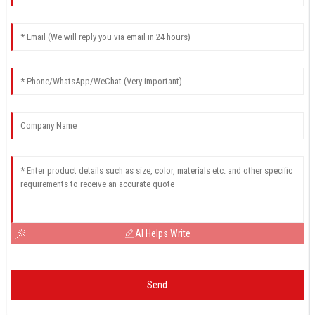
AI Helps Write
Send