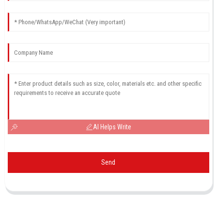
AI Helps Write
Send