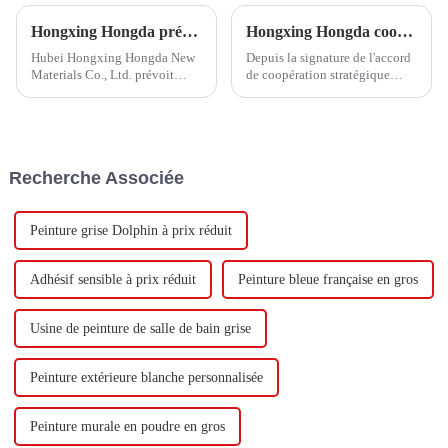
Hongxing Hongda prévoit d'investir 1,6 milliard de yuans pour construire une nouvelle usine de production d'émulsion d'une capacité de production de 510 000 tonnes par an.
Hongxing Hongda coopère avec Keshun Waterproof Technology Co., Ltd pour apporter un nouvel avenir à l'industrie
Hubei Hongxing Hongda New
Depuis la signature de l'accord
Materials Co., Ltd. prévoit
de coopération stratégique
d'investir un total de 1,1
avec Keshun Waterproof
milliard de yuans pour
Technology Co., Ltd (ci-après
construire une nouvelle usine
dénommée « Keshun Company
avec une production annuelle
»), ils ont hâte de nous rendre
de 400 000 tonnes d'émulsion à
visite.
Recherche Associée
base d'eau et 60 000 tonnes de
butadiène...
Peinture grise Dolphin à prix réduit
Adhésif sensible à prix réduit
Peinture bleue française en gros
Usine de peinture de salle de bain grise
Peinture extérieure blanche personnalisée
Peinture murale en poudre en gros