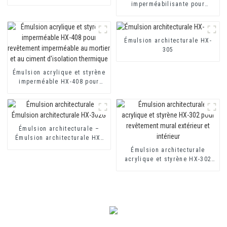
418 pour revêtements
imperméabilisante pour
imperméables à base de
toilettes et toitures HX-400
ciment monocomposants et
pour mortier d'isolation
bicomposants
thermique et revêtement
imperméable à base de ciment
Émulsion architecturale HX-
à deux composants
305
Émulsion acrylique et styrène
imperméable HX-408 pour
revêtement imperméable au
mortier et au ciment
d'isolation thermique
Émulsion architecturale –
Émulsion architecturale HX-
302G
Émulsion architecturale
acrylique et styrène HX-302
pour revêtement mural
extérieur et intérieur