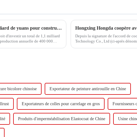
Hongxing Hongda prévoit d'investir 1,6 milliard de yuans pour construire une nouvelle usine de production d'émulsion d'une capacité de production de 510 000 tonnes par an.
 d'investir un total de 1,1 milliard
Depuis la signature de l'accord de c
 production annuelle de 400 000
Technology Co., Ltd (ci-après dénom
adiène...
visite.
ture bicolore chinoise
Exportateur de peinture antirouille en Chine
llrust
Exportateurs de colles pour carrelage en gros
Fournisseurs 
lité
Produits d'imperméabilisation Elastocoat de Chine
Usine chino