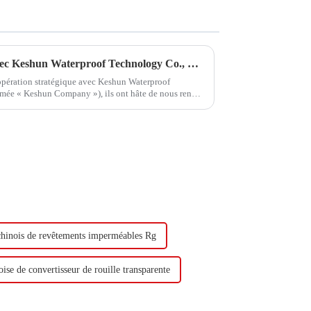
Hongxing Hongda coopère avec Keshun Waterproof Technology Co., Ltd pour apporter un nouvel avenir à l'industrie
oopération stratégique avec Keshun Waterproof
mée « Keshun Company »), ils ont hâte de nous rendre
chinois de revêtements imperméables Rg
ise de convertisseur de rouille transparente