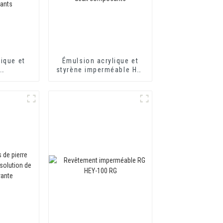
ique et
Émulsion acrylique et
e
styrène imperméable HX-
nte pour
416 pour mortier
tures HX-
d'isolation thermique et
rtier
revêtement imperméable
rmique et
à base de ciment à deux
erméable
composants
nt à deux
nts