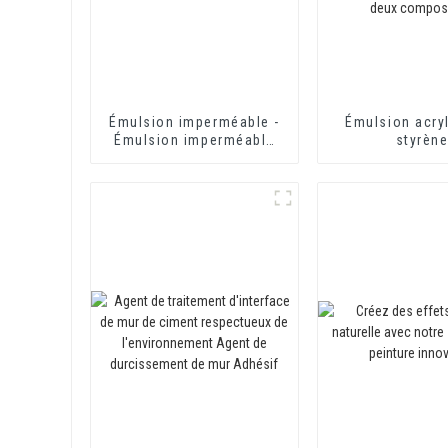
Émulsion imperméable -
Émulsion acryl
Émulsion imperméable
styrèn
HX-416
imperméabilisa
toilettes et toi
400 pour mo
d'isolation the
revêtement imp
à base de cime
composa