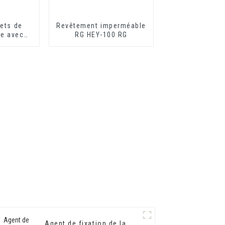
fets de
Revêtement imperméable
le avec
RG HEY-100 RG
on de
ovante
Agent de fixation de la