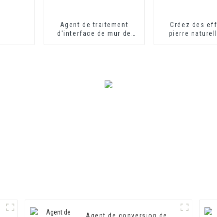
Agent de traitement
Créez des ef
d'interface de mur de
pierre naturel
ciment respectueux de
notre soluti
l'environnement Agent
peinture inn
de durcissement de mur
Adhésif
Agent de conversion de