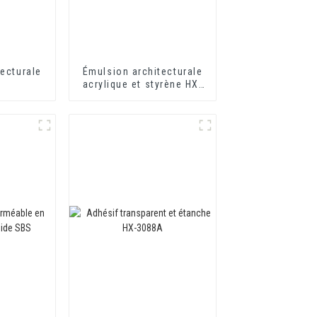
ecturale
Émulsion architecturale
acrylique et styrène HX-
302 pour revêtement
mural extérieur et
intérieur