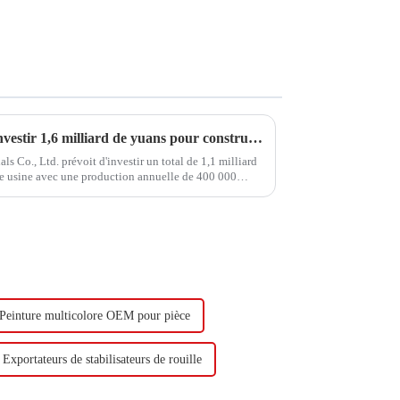
Hongxing Hongda prévoit d'investir 1,6 milliard de yuans pour construire une nouvelle usine de production d'émulsion d'une capacité de production de 510 000 tonnes par an.
Co., Ltd. prévoit d'investir un total de 1,1 milliard
le usine avec une production annuelle de 400 000
000 tonnes de butadiène...
Peinture multicolore OEM pour pièce
Exportateurs de stabilisateurs de rouille