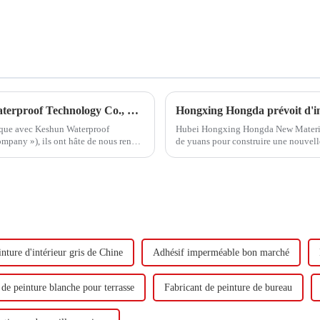
Hongxing Hongda coopère avec Keshun Waterproof Technology Co., Ltd pour apporter un nouvel avenir à l'industrie
gique avec Keshun Waterproof
Hubei Hongxing Hongda New Materials 
pany »), ils ont hâte de nous rendre
de yuans pour construire une nouvel
tonnes d'émulsion à base d'eau et 60 
inture d'intérieur gris de Chine
Adhésif imperméable bon marché
de peinture blanche pour terrasse
Fabricant de peinture de bureau