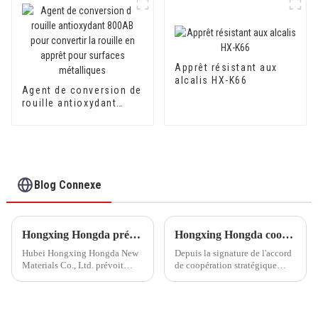
Apprêt résistant aux
alcalis HX-K66
Agent de conversion de
rouille antioxydant
800AB pour convertir la
rouille en apprêt pour
surfaces métalliques
Blog Connexe
Hongxing Hongda prévoit d'investir 1,6 milliard de yuans pour construire une nouvelle usine de production d'émulsion d'une capacité de production de 510 000 tonnes par an.
Hongxing Hongda coopère avec Keshun Waterproof Technology Co., Ltd pour apporter un nouvel avenir à l'industrie
Hubei Hongxing Hongda New
Depuis la signature de l'accord
Materials Co., Ltd. prévoit
de coopération stratégique
d'investir un total de 1,1
avec Keshun Waterproof
milliard de yuans pour
Technology Co., Ltd (ci-après
construire une nouvelle usine
dénommée « Keshun Company
avec une production annuelle
»), ils ont hâte de nous rendre