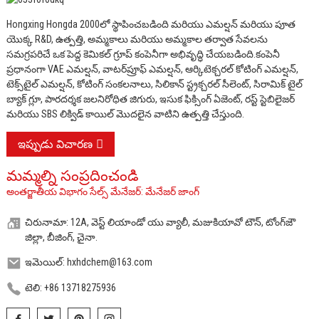
Hongxing Hongda 2000లో స్థాపించబడింది మరియు ఎమల్షన్ మరియు పూత
యొక్క R&D, ఉత్పత్తి, అమ్మకాలు మరియు అమ్మకాల తర్వాత సేవలను
సమగ్రపరిచే ఒక పెద్ద కెమికల్ గ్రూప్ కంపెనీగా అభివృద్ధి చేయబడింది.
కంపెనీ
ప్రధానంగా VAE ఎమల్షన్, వాటర్‌ప్రూఫ్ ఎమల్షన్, ఆర్కిటెక్చరల్ కోటింగ్ ఎమల్షన్,
టెక్స్‌టైల్ ఎమల్షన్, కోటింగ్ సంకలనాలు, సిలికాన్ స్ట్రక్చరల్ సీలెంట్, సిరామిక్ టైల్
బ్యాక్ గ్లూ, పారదర్శక జలనిరోధిత జిగురు, ఇసుక ఫిక్సింగ్ ఏజెంట్, రస్ట్ స్టెబిలైజర్
మరియు SBS లిక్విడ్ కాయిల్ మొదలైన వాటిని ఉత్పత్తి చేస్తుంది.
ఇప్పుడు విచారణ
మమ్మల్ని సంప్రదించండి
అంతర్జాతీయ విభాగం సేల్స్ మేనేజర్: మేనేజర్ జాంగ్
చిరునామా: 12A, వెస్ట్ లియాండో యు వ్యాలీ, మజుకియావో టౌన్, టోంగ్‌జౌ
జిల్లా, బీజింగ్, చైనా.
ఇమెయిల్: hxhdchem@163.com
టెలి: +86 13718275936