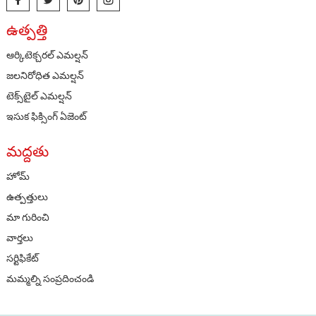
ఉత్పత్తి
ఆర్కిటెక్చరల్ ఎమల్షన్
జలనిరోధిత ఎమల్షన్
టెక్స్‌టైల్ ఎమల్షన్
ఇసుక ఫిక్సింగ్ ఏజెంట్
మద్దతు
హోమ్
ఉత్పత్తులు
మా గురించి
వార్తలు
సర్టిఫికేట్
మమ్మల్ని సంప్రదించండి