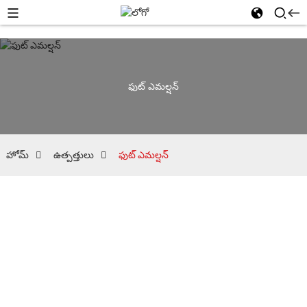
ఫుట్ ఎమల్షన్
హోమ్
ఉత్పత్తులు
ఫుట్ ఎమల్షన్