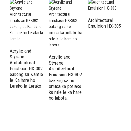
Architectural
Emulsion HX-305
Acrylic and
Styrene
Acrylic and
Architectural
Styrene
Emulsion HX-302
Architectural
Ac
bakeng sa Kantle
Emulsion HX-302
f
le Ka hare ho
bakeng sa ho
S
Lerako la Lerako
omisa ka potlako
A
ka ntle le ka hare
E
ho lebota.
b
M
l
o
k
L