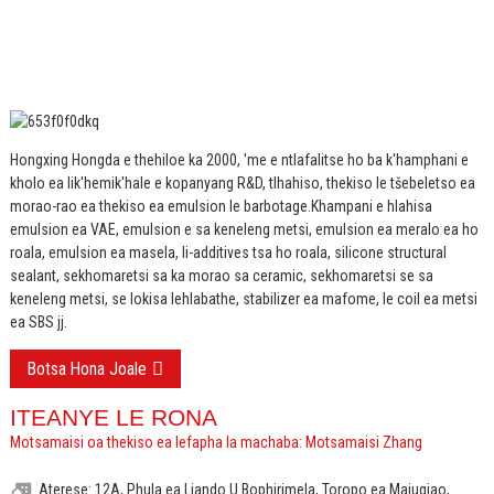
Hongxing Hongda e thehiloe ka 2000, 'me e ntlafalitse ho ba k'hamphani e
kholo ea lik'hemik'hale e kopanyang R&D, tlhahiso, thekiso le tšebeletso ea
morao-rao ea thekiso ea emulsion le barbotage.
Khampani e hlahisa
emulsion ea VAE, emulsion e sa keneleng metsi, emulsion ea meralo ea ho
roala, emulsion ea masela, li-additives tsa ho roala, silicone structural
sealant, sekhomaretsi sa ka morao sa ceramic, sekhomaretsi se sa
keneleng metsi, se lokisa lehlabathe, stabilizer ea mafome, le coil ea metsi
ea SBS jj.
Botsa Hona Joale
ITEANYE LE RONA
Motsamaisi oa thekiso ea lefapha la machaba: Motsamaisi Zhang
Aterese: 12A, Phula ea Liando U Bophirimela, Toropo ea Majuqiao,