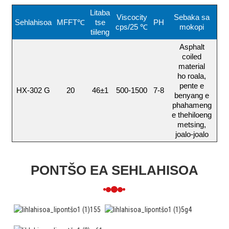
Litaba
Viscocity
Sebaka sa
Sehlahisoa
MFFT℃
tse
PH
cps/25 ℃
mokopi
tiileng
Asphalt
coiled
material
ho roala,
pente e
HX-302 G
20
46±1
500-1500
7-8
benyang e
phahameng
e thehiloeng
metsing,
joalo-joalo
PONTŠO EA SEHLAHISOA