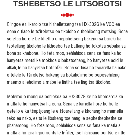
TSHEBETSO LE LITŠOBOTSI
E 'ngoe ea likarolo tse hlahelletseng tsa HX-302G ke VOC ea
eona e tlase le ts'ireletso ea tikoloho e thehiloeng metsing. Sena
se etsa hore e be khetho e nepahetseng bakeng sa bareki ba
tsotellang tikoloho le likhoebo tse batlang ho fokotsa sebaka sa
bona sa khabone. Ho feta moo, sehlahisoa sena se fana ka ho
hanyetsa metsi ka mokhoa o babatsehang, ho hanyetsa acid le
alkali, le ho hanyetsa botsofali. Sena se tiisa ho tšoarella ha nako
e telele le tšireletso bakeng sa bokaholimo bo pepesehileng
maemo a leholimo a mabe le lintlha tse ling tsa tikoloho.
Molemo o mong oa bohlokoa oa HX-302G ke ho khomarela ka
matla le ho hanyetsa ha eona. Sena se lumella hore ho be le
qetello e ka tšeptjoang le e tšoarellang e khonang ho mamella
teko ea nako, esita le libakeng tse nang le sephethephethe se
phahameng. Ho feta moo, sehlahisoa sena se fana ka matla a
matla a ho jara li-pigments le li-filler, tse hlahisang pontšo e ntle