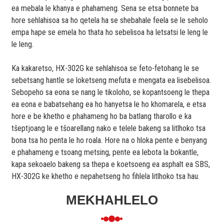
ea mebala le khanya e phahameng. Sena se etsa bonnete ba
hore sehlahisoa sa ho qetela ha se shebahale feela se le seholo
empa hape se emela ho thata ho sebelisoa ha letsatsi le leng le
le leng.
Ka kakaretso, HX-302G ke sehlahisoa se feto-fetohang le se
sebetsang hantle se loketseng mefuta e mengata ea lisebelisoa.
Sebopeho sa eona se nang le tikoloho, se kopantsoeng le thepa
ea eona e babatsehang ea ho hanyetsa le ho khomarela, e etsa
hore e be khetho e phahameng ho ba batlang tharollo e ka
tšeptjoang le e tšoarellang nako e telele bakeng sa litlhoko tsa
bona tsa ho penta le ho roala. Hore na o hloka pente e benyang
e phahameng e tsoang metsing, pente ea lebota la bokantle,
kapa sekoaelo bakeng sa thepa e koetsoeng ea asphalt ea SBS,
HX-302G ke khetho e nepahetseng ho fihlela litlhoko tsa hau.
MEKHAHLELO