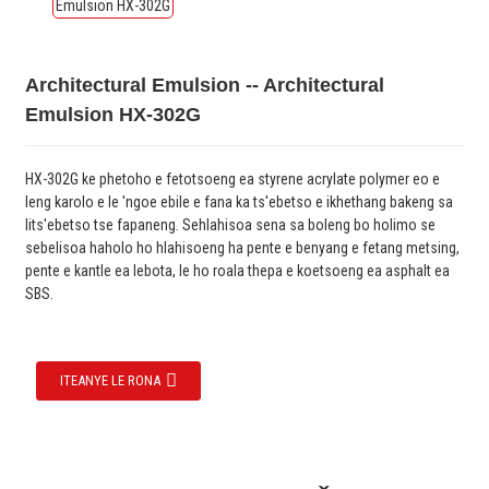
Architectural Emulsion -- Architectural
Emulsion HX-302G
HX-302G ke phetoho e fetotsoeng ea styrene acrylate polymer eo e
leng karolo e le 'ngoe ebile e fana ka ts'ebetso e ikhethang bakeng sa
lits'ebetso tse fapaneng. Sehlahisoa sena sa boleng bo holimo se
sebelisoa haholo ho hlahisoeng ha pente e benyang e fetang metsing,
pente e kantle ea lebota, le ho roala thepa e koetsoeng ea asphalt ea
SBS.
ITEANYE LE RONA