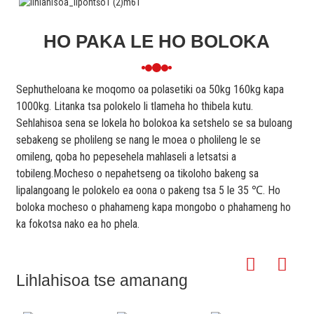
HO PAKA LE HO BOLOKA
Sephutheloana ke moqomo oa polasetiki oa 50kg 160kg kapa
1000kg. Litanka tsa polokelo li tlameha ho thibela kutu.
Sehlahisoa sena se lokela ho bolokoa ka setshelo se sa buloang
sebakeng se pholileng se nang le moea o pholileng le se
omileng, qoba ho pepesehela mahlaseli a letsatsi a
tobileng.Mocheso o nepahetseng oa tikoloho bakeng sa
lipalangoang le polokelo ea oona o pakeng tsa 5 le 35 ℃. Ho
boloka mocheso o phahameng kapa mongobo o phahameng ho
ka fokotsa nako ea ho phela.
Lihlahisoa tse amanang