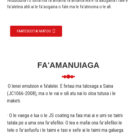
fetuutuuna'i o sima ma fa'amama fa'amama lea e fa'aaogaina i fale e
fa'aleleia atili ai le fa'aogaina o fale ma le fa'atinoina o le afi.
FAAFESOOTAI MATOU
FA'AMANUIAGA
·O lenei emulsion e fa'alelei. E fetaui ma talosaga a Saina
(JC1066-2008), ma o le vai e sili atu nai lo oloa tutusa i le
maketi.
· O le vaega e lua o le JS coating na faia mai ai e umi se taimi
tatala pe a uma ona faʻafefiloi. O lea e mafai ona faʻafefiloi le
tele o faʻaofuofu i le taimi e tasi e sefe ai le taimi ma galuega.