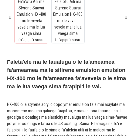
Faleta'ele ma le taualuga o le fa'ameamea
fa'ameamea ma le sitirene emulsion emulsion
HX-400 mo le fa'ameamea fa'avevela o le sima
ma le lua vaega sima fa'apipi'i le vai.
HX-400 o le styrene acrylic copolymer emulsion faia mai acrylate ma
monomeric mea ma galuega faapitoa, e masani ona faaaogaina i le
gaosiga o coatings ma elasticity maualuga ma lua vaega sima-faavae
polymer coatings e taʻua o le JS coating i Saina. E fa'aogaina fo'i e
fa'apipi'i i le faufale o le sima e fa'aleleia atili ai le malosi ma le