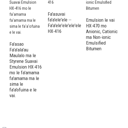
Fa'asuvai
fa'a'ele'ele --
Emulsion le vai
Fa'a'ele'ele'ele'ele
HX-470 mo
HX-416
Anionic, Cationic
ma Non-ionic
Fa
Emulsified
Fa'asao
m
Bitumen
Fa'a'ala'au
fa
Maulalo ma le
fa
Styrene Suavai
4
Emulsion HX-416
fa
mo ​​le fa'amama
s
fa'amama ma le
lu
sima le
fa'a'ofuina e le
vai.