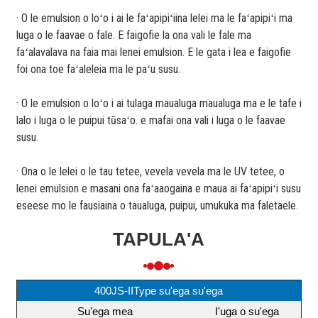
· O le emulsion o loʻo i ai le faʻapipiʻiina lelei ma le faʻapipiʻi ma
luga o le faavae o fale. E faigofie la ona vali le fale ma
faʻalavalava na faia mai lenei emulsion. E le gata i lea e faigofie
foi ona toe faʻaleleia ma le paʻu susu.
· O le emulsion o loʻo i ai tulaga maualuga maualuga ma e le tafe i
lalo i luga o le puipui tūsaʻo. e mafai ona vali i luga o le faavae
susu.
· Ona o le lelei o le tau tetee, vevela vevela ma le UV tetee, o
lenei emulsion e masani ona faʻaaogaina e maua ai faʻapipiʻi susu
eseese mo le fausiaina o taualuga, puipui, umukuka ma faletaele.
TAPULA'A
400JS-IIType su'ega su'ega
Su'ega mea
I'uga o su'ega