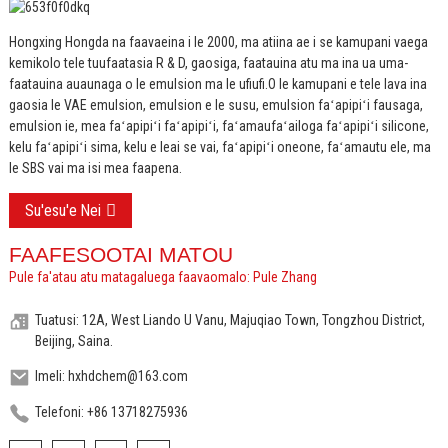
Hongxing Hongda na faavaeina i le 2000, ma atiina ae i se kamupani vaega
kemikolo tele tuufaatasia R & D, gaosiga, faatauina atu ma ina ua uma-
faatauina auaunaga o le emulsion ma le ufiufi.
O le kamupani e tele lava ina
gaosia le VAE emulsion, emulsion e le susu, emulsion faʻapipiʻi fausaga,
emulsion ie, mea faʻapipiʻi faʻapipiʻi, faʻamaufaʻailoga faʻapipiʻi silicone,
kelu faʻapipiʻi sima, kelu e leai se vai, faʻapipiʻi oneone, faʻamautu ele, ma
le SBS vai ma isi mea faapena.
Su'esu'e Nei
FAAFESOOTAI MATOU
Pule fa'atau atu matagaluega faavaomalo: Pule Zhang
Tuatusi: 12A, West Liando U Vanu, Majuqiao Town, Tongzhou District,
Beijing, Saina.
Imeli: hxhdchem@163.com
Telefoni: +86 13718275936