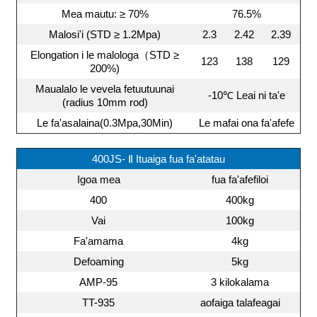
Mea mautu: ≥ 70%
76.5%
Malosi'i (STD ≥ 1.2Mpa)
2.3
2.42
2.39
Elongation i le malologa（STD ≥
123
138
129
200%)
Maualalo le vevela fetuutuunai
-10℃ Leai ni ta'e
(radius 10mm rod)
Le fa'asalaina(0.3Mpa,30Min)
Le mafai ona fa'afefe
400JS- Ⅱ Ituaiga fua fa'atatau
Igoa mea
fua fa'afefiloi
400
400kg
Vai
100kg
Fa'amama
4kg
Defoaming
5kg
AMP-95
3 kilokalama
TT-935
aofaiga talafeagai