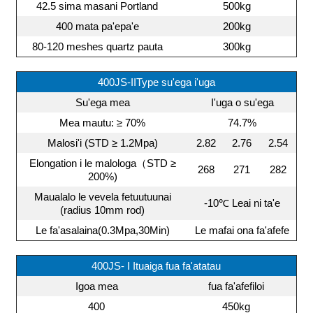
42.5 sima masani Portland
500kg
400 mata pa'epa'e
200kg
80-120 meshes quartz pauta
300kg
400JS-IIType su'ega i'uga
Su'ega mea
I'uga o su'ega
Mea mautu: ≥ 70%
74.7%
Malosi'i (STD ≥ 1.2Mpa)
2.82
2.76
2.54
Elongation i le malologa（STD ≥
268
271
282
200%)
Maualalo le vevela fetuutuunai
-10℃ Leai ni ta'e
(radius 10mm rod)
Le fa'asalaina(0.3Mpa,30Min)
Le mafai ona fa'afefe
400JS- Ⅰ Ituaiga fua fa'atatau
Igoa mea
fua fa'afefiloi
400
450kg