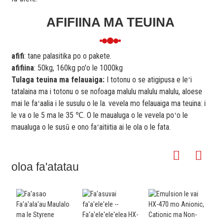
AFIFIINA MA TEUINA
afifi
: tane palasitika po o pakete.
afifiina
: 50kg, 160kg po'o le 1000kg
Tulaga teuina ma felauaiga:
I totonu o se atigipusa e leʻi
tatalaina ma i totonu o se nofoaga malulu malulu malulu, aloese
mai le faʻaalia i le susulu o le la. vevela mo felauaiga ma teuina: i
le va o le 5 ma le 35 ℃. O le maualuga o le vevela poʻo le
maualuga o le susū e ono faʻaitiitia ai le ola o le fata.
oloa fa'atatau