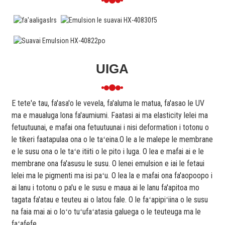
UIGA
E tete'e tau, fa'asa'o le vevela, fa'aluma le matua, fa'asao le UV
ma e maualuga lona fa'aumiumi. Faatasi ai ma elasticity lelei ma
fetuutuunai, e mafai ona fetuutuunai i nisi deformation i totonu o
le tikeri faatapulaa ona o le taʻeina.O le a le malepe le membrane
e le susu ona o le taʻe itiiti o le pito i luga. O lea e mafai ai e le
membrane ona fa'asusu le susu. O lenei emulsion e iai le fetaui
lelei ma le pigmenti ma isi paʻu. O lea la e mafai ona fa'aopoopo i
ai lanu i totonu o pa'u e le susu e maua ai le lanu fa'apitoa mo
tagata fa'atau e teuteu ai o latou fale. O le faʻapipiʻiina o le susu
na faia mai ai o loʻo tuʻufaʻatasia galuega o le teuteuga ma le
faʻafefe.