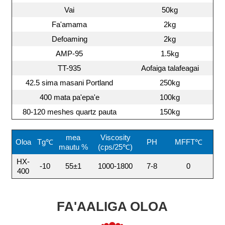
Vai
50kg
Fa'amama
2kg
Defoaming
2kg
AMP-95
1.5kg
TT-935
Aofaiga talafeagai
42.5 sima masani Portland
250kg
400 mata pa'epa'e
100kg
80-120 meshes quartz pauta
150kg
mea
Viscosity
Oloa
Tg℃
PH
MFFT℃
mautu %
(cps/25℃)
HX-
-10
55±1
1000-1800
7-8
0
400
FA'AALIGA OLOA