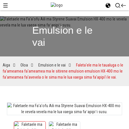
Emulsion e le
vai
Aiga
Oloa
Emulsion e le vai
Faleta'ele ma le taualuga o le
fa'ameamea fa'ameamea ma le sitirene emulsion emulsion HX-400 mo le
fa'ameamea fa'avevela o le sima ma le lua vaega sima fa'apipi'i le vai.