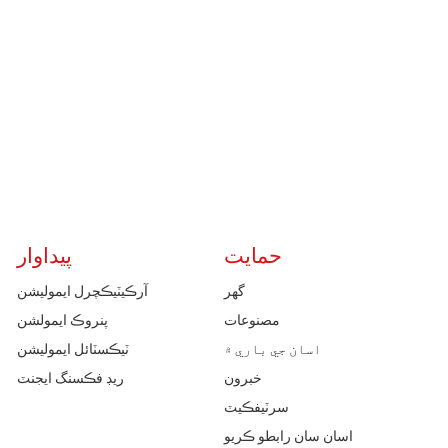
حمايت
پيداوار
گهر
آرڪيٽيڪچرل ايموليشن
مصنوعات
پنروڪ ايمولشن
اسان جي باري ۾
ٽيڪسٽائل ايموليشن
خبرون
ريڊ فڪسنگ ايجنٽ
سرٽيفڪيٽ
اسان سان رابطو ڪريو