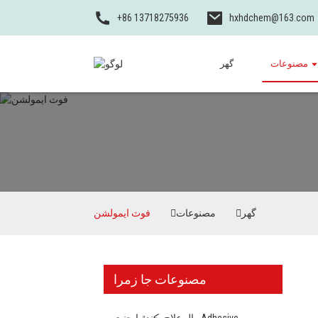
+86 13718275936
hxhdchem@163.com
مصنوعات
گهر
گهر
مصنوعات
فوٽ ايمولشن
مصنوعات جا زمرا
وال علاج ڪندڙ ايجنٽ Adhesive