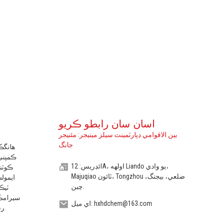
اسان سان رابطو ڪريو
بين الاقوامي ڊپارٽمينٽ سيلز مينيجر: مئنيجر
جانگ
ڪمپني 
ائڊريس: 12A، اولهه Liando يو وادي،
ڪوٽن
Majuqiao ٽائون، Tongzhou ضلعي، بيجنگ،
چين.
ٽيڪ
سيرامڪ 
اي ميل: hxhdchem@163.com
رسٽ اسٽيبلائيزر، ۽ ايس بي ايس مائع ڪوئل وغيره پيدا ڪري ٿي.