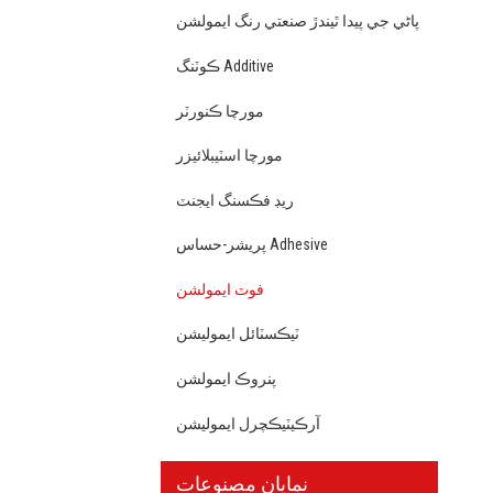
پاڻي جي پيدا ٿيندڙ صنعتي رنگ ايمولشن
ڪوٽنگ Additive
مورچا ڪنورٽر
مورچا اسٽيبلائيزر
ريڊ فڪسنگ ايجنٽ
پريشر-حساس Adhesive
فوٽ ايمولشن
ٽيڪسٽائل ايموليشن
پنروڪ ايمولشن
آرڪيٽيڪچرل ايموليشن
نمايان مصنوعات