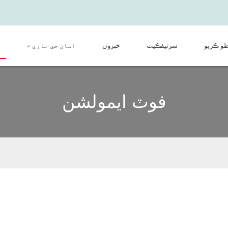
طو ڪريو
سرٽيفڪيٽ
خبرون
اسان جي باري ۾
فوٽ ايمولشن