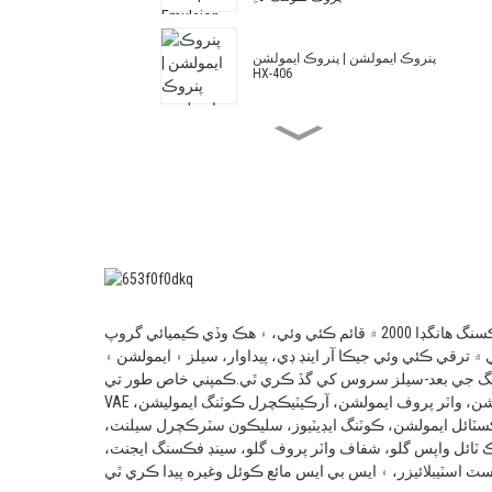
پنروڪ ايمولشن | پنروڪ ايمولشن
HX-406
حرارتي موصليت مارٽر ۽ سيمينٽ
واٽر پروف ڪوٽنگ لاءِ Acrylic ۽
Styrene Waterproof Emulsion HX-
408
آرڪيٽيڪچرل ايمولشن HX-305
وچولي ۽ مٿاهين درجي جي ٻاهرين
هانگڪسنگ هانگڊا 2000 ۾ قائم ڪئي وئي، ۽ هڪ وڏي ڪيميائي گروپ
۽ اندروني ڀت جي ڪوٽنگ لاءِ تبديل
ٿيل ايڪريلڪ ۽ اسٽائرين
۾ ترقي ڪئي وئي جيڪا آر اينڊ ڊي، پيداوار، سيلز ۽ ايمولشن ۽
آرڪيٽيڪچرل ايمولشن HX-303
گ جي بعد-سيلز سروس کي گڏ ڪري ٿي.
ڪمپني خاص طور تي
VAE ايمولشن، واٽر پروف ايمولشن، آرڪيٽيڪچرل ڪوٽنگ ايموليشن،
آرڪيٽيڪچرل ايمولشن -
سٽائل ايمولشن، ڪوٽنگ ايڊيٽيوز، سليڪون سٽرڪچرل سيلنٽ،
آرڪيٽيڪچرل ايمولشن HX-302G
ٽائل واپس گلو، شفاف واٽر پروف گلو، سينڊ فڪسنگ ايجنٽ،