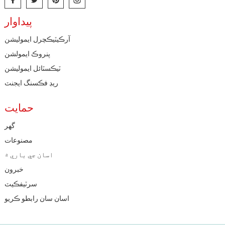
پيداوار
آرڪيٽيڪچرل ايموليشن
پنروڪ ايمولشن
ٽيڪسٽائل ايموليشن
ريڊ فڪسنگ ايجنٽ
حمايت
گهر
مصنوعات
اسان جي باري ۾
خبرون
سرٽيفڪيٽ
اسان سان رابطو ڪريو