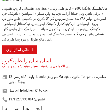
هانگڪسنگ هانگڊا 2000 ۾ قائم ڪئي وئي، ۽ هڪ وڏي ڪيميائي گروپ ڪمپني
۾ ترقي ڪئي وئي جيڪا آر اينڊ ڊي، پيداوار، سيلز ۽ ايمولشن ۽ ڪوٽنگ جي
بعد-سيلز سروس کي گڏ ڪري ٿي.
ڪمپني خاص طور تي VAE ايمولشن، واٽر
پروف ايمولشن، آرڪيٽيڪچرل ڪوٽنگ ايموليشن، ٽيڪسٽائل ايمولشن،
ڪوٽنگ ايڊيٽيوز، سليڪون سٽرڪچرل سيلنٽ، سيرامڪ ٽائل واپس گلو،
شفاف واٽر پروف گلو، سينڊ فڪسنگ ايجنٽ، رسٽ اسٽيبلائيزر، ۽ ايس بي
ايس مائع ڪوئل وغيره پيدا ڪري ٿي.
هاڻي انڪوائري
اسان سان رابطو ڪريو
بين الاقوامي ڊپارٽمينٽ سيلز مينيجر: مئنيجر جانگ
ائڊريس: 12A، اولهه Liando يو وادي، Majuqiao ٽائون، Tongzhou ضلعي،
بيجنگ، چين.
اي ميل: hxhdchem@163.com
ٽيليفون: +86 13718275936