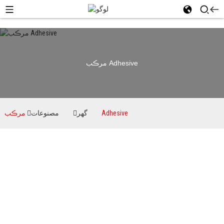
مرڪب Adhesive
مرڪب Adhesive
گهر
مصنوعات