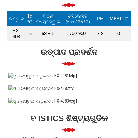
Tg
କଠିନ
ଭିସ୍କୋସିଟି
ଉତ୍ପାଦ
PH
MFFT ℃
℃
ବିଷୟବସ୍ତୁ%
(cps / 25 ℃)
HX-
-5
58 ± 1
700-900
7-8
0
408
ଉତ୍ପାଦ ପ୍ରଦର୍ଶନ
ବ ISTICS ଶିଷ୍ଟ୍ୟଗୁଡିକ