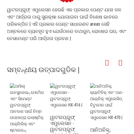
ୱାଟରପ୍ରୁଫ୍ ଏମୁଲେସନ ହେଉଛି ଏକ ପ୍ରକାର ପେଣ୍ଟ ଯାହା ଜଳ
ଏବଂ ଆର୍ଦ୍ରତା ଠାରୁ ସୁରକ୍ଷା ଯୋଗାଇବା ପାଇଁ ବିଶେଷ ଭାବରେ
ପରିକଳ୍ପିତ | ଏହି ପ୍ରକାର ପେଣ୍ଟ ସାଧାରଣତ areas ସେହି
ଅଞ୍ଚଳରେ ବ୍ୟବହୃତ ହୁଏ ଯେଉଁଠାରେ ବାଥରୁମ, ରୋଷେଇ ଘର, ଏବଂ
ବେସମେଣ୍ଟ ପରି ଆର୍ଦ୍ରତା ପ୍ରବଣ |
ସମ୍ବନ୍ଧୀୟ ଉତ୍ପାଦଗୁଡିକ |
ୱାଟରପ୍ରୁଫ୍
ଏମୁଲେସନ -
ୱାଟରପ୍ରୁଫ୍
ଆନିଅନିକ୍,