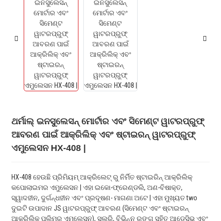
ଥର୍ମାଲ୍ ଇନସୁଲେସନ୍ ମୋର୍ଟାର ଏବଂ ସିମେଣ୍ଟ ୱାଟରପ୍ରୁଫ୍
ଆବରଣ ପାଇଁ ଆକ୍ରିଲିକ୍ ଏବଂ ଷ୍ଟାଇରନ୍ ୱାଟରପ୍ରୁଫ୍
ଏମୁଲେସନ HX-408 |
HX-408 ହେଉଛି ପ୍ରିମିୟମ୍ ଆକ୍ରିଲେଟ୍ ରୁ ନିର୍ମିତ ଷ୍ଟାଇରିନ୍ ଆକ୍ରିଲିକ୍
କପୋଲାଇମର ଏମୁଲେସନ | ଏହା ଇକୋ-ଫ୍ରେଣ୍ଡଲି, ଅଣ-ବିଷାକ୍ତ,
ସ୍ୱାଦହୀନ, ଦୁର୍ଗନ୍ଧହୀନ ଏବଂ ପ୍ରଦୂଷଣ- ମାଗଣା ଅଟେ | ଏହା ମୁଖ୍ୟତ two
ଦୁଇଟି ଉପାଦାନ JS ୱାଟରପ୍ରୁଫ୍ ଆବରଣ (ସିମେଣ୍ଟ ଏବଂ ଷ୍ଟାଇରନ୍
ଆକ୍ରିଲିକ୍ ପଲିମର ଏମୁଲେସନ), ସ୍ଲୁରି, ବିଭିନ୍ନ ରଙ୍ଗ ସହିତ ଆଡେସିଭ୍ ଏବଂ