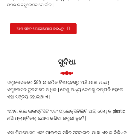
ତାପଜ ଇନସୁଲେସନ ମୋର୍ଟାର |
ଆମ ସହିତ ଯୋଗାଯୋଗ କରନ୍ତୁ |
ସୁବିଧା
ଏମୁଲେସନରେ 58% ର କଠିନ ବିଷୟବସ୍ତୁ ଅଛି ଯାହା ଅନ୍ୟ
ଏମୁଲେସନ ତୁଳନାରେ ଅଧିକ | ତେଣୁ ଅନ୍ୟ ଦେଶକୁ ରପ୍ତାନି ହେଲେ
ଏହା ସଞ୍ଚୟ ହୋଇଥାଏ |
ଏହାର ଭଲ ଇଲାସ୍ଟିସିଟି ଏବଂ ଫ୍ଲେକ୍ସିବିଲିଟି ଅଛି, ତେଣୁ କ plastic
ଣସି ପ୍ଲାଷ୍ଟିକର୍ ଯୋଗ କରିବା ଜରୁରୀ ନୁହେଁ |
ଏହା ପିଗମେଣ୍ଟ ଏବଂ ପାଉଡର ସହିତ ସୁସଙ୍ଗତ, ଯାହା ଏହାକୁ ବିଭିନ୍ନ