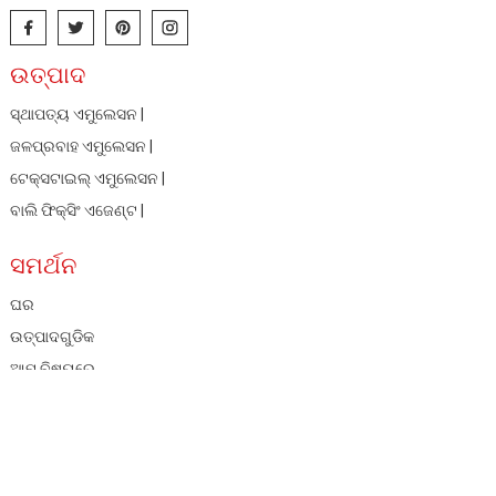
ଉତ୍ପାଦ
ସ୍ଥାପତ୍ୟ ଏମୁଲେସନ |
ଜଳପ୍ରବାହ ଏମୁଲେସନ |
ଟେକ୍ସଟାଇଲ୍ ଏମୁଲେସନ |
ବାଲି ଫିକ୍ସିଂ ଏଜେଣ୍ଟ |
ସମର୍ଥନ
ଘର
ଉତ୍ପାଦଗୁଡିକ
ଆମ ବିଷୟରେ
ସମ୍ବାଦ
ସାର୍ଟିଫିକେଟ୍
ଆମ ସହିତ ଯୋଗାଯୋଗ କରନ୍ତୁ |