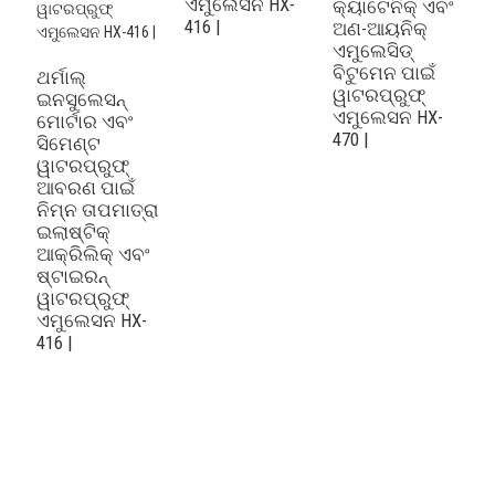
ଏମୁଲେସନ HX-
କ୍ୟାଟେନିକ୍ ଏବଂ
416 |
ଅଣ-ଆୟନିକ୍
ଏମୁଲେସିଡ୍
ବିଟୁମେନ ପାଇଁ
ଥର୍ମାଲ୍
ୱାଟରପ୍ରୁଫ୍
ଇନସୁଲେସନ୍
ଥର
ଏମୁଲେସନ HX-
ମୋର୍ଟାର ଏବଂ
ଇ
470 |
ସିମେଣ୍ଟ
ମ
ୱାଟରପ୍ରୁଫ୍
ଦ
ଆବରଣ ପାଇଁ
କ
ନିମ୍ନ ତାପମାତ୍ରା
ସ
ଇଲାଷ୍ଟିକ୍
ୱ
ଆକ୍ରିଲିକ୍ ଏବଂ
ଆ
ଷ୍ଟାଇରନ୍
ଟ
ୱାଟରପ୍ରୁଫ୍
ଛ
ଏମୁଲେସନ HX-
ଏ
416 |
ୱ
ଏ
4