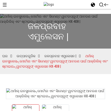
ଜଳପ୍ରବାହ
ଏମୁଲେସନ |
ଘର
ଉତ୍ପାଦଗୁଡିକ
ଜଳପ୍ରବାହ ଏମୁଲେସନ |
ଥର୍ମାଲ୍
ଇନସୁଲେସନ୍ ମୋର୍ଟାର ଏବଂ ସିମେଣ୍ଟ ୱାଟରପ୍ରୁଫ୍ ଆବରଣ ପାଇଁ ଆକ୍ରିଲିକ୍ ଏବଂ
ଷ୍ଟାଇରନ୍ ୱାଟରପ୍ରୁଫ୍ ଏମୁଲେସନ HX-408 |