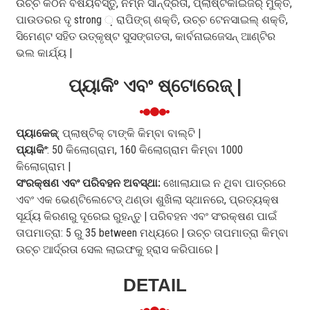
ଉଚ୍ଚ କଠିନ ବିଷୟବସ୍ତୁ, ନିମ୍ନ ସାନ୍ଦ୍ରତା, ପ୍ଲାଷ୍ଟିକାଇଜର୍ ମୁକ୍ତ,
ପାଉଡରର ଦୃ strong ଼ ରାପିଙ୍ଗ୍ ଶକ୍ତି, ଉଚ୍ଚ ଟେନସାଇଲ୍ ଶକ୍ତି,
ସିମେଣ୍ଟ ସହିତ ଉତ୍କୃଷ୍ଟ ସୁସଙ୍ଗତତା, କାର୍ବନାଇଜେସନ୍ ଆଣ୍ଟିର
ଭଲ କାର୍ଯ୍ୟ |
ପ୍ୟାକିଂ ଏବଂ ଷ୍ଟୋରେଜ୍ |
ପ୍ୟାକେଜ୍
: ପ୍ଲାଷ୍ଟିକ୍ ଟାଙ୍କି କିମ୍ବା ବାଲ୍ଟି |
ପ୍ୟାକିଂ
: 50 କିଲୋଗ୍ରାମ, 160 କିଲୋଗ୍ରାମ କିମ୍ବା 1000
କିଲୋଗ୍ରାମ |
ସଂରକ୍ଷଣ ଏବଂ ପରିବହନ ଅବସ୍ଥା:
ଖୋଲାଯାଇ ନ ଥିବା ପାତ୍ରରେ
ଏବଂ ଏକ ଭେଣ୍ଟିଲେଟେଡ୍ ଥଣ୍ଡା ଶୁଖିଲା ସ୍ଥାନରେ, ପ୍ରତ୍ୟକ୍ଷ
ସୂର୍ଯ୍ୟ କିରଣରୁ ଦୂରେଇ ରୁହନ୍ତୁ | ପରିବହନ ଏବଂ ସଂରକ୍ଷଣ ପାଇଁ
ତାପମାତ୍ରା: 5 ରୁ 35 between ମଧ୍ୟରେ | ଉଚ୍ଚ ତାପମାତ୍ରା କିମ୍ବା
ଉଚ୍ଚ ଆର୍ଦ୍ରତା ସେଲ ଲାଇଫକୁ ହ୍ରାସ କରିପାରେ |
DETAIL