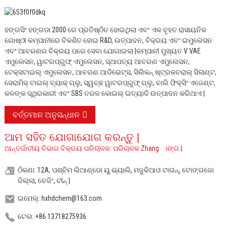
ହଙ୍ଗସିଂ ହଙ୍ଗଡା 2000 ରେ ପ୍ରତିଷ୍ଠିତ ହୋଇଥିଲା ଏବଂ ଏକ ବୃହତ ରାସାୟନିକ
ଗୋଷ୍ଠୀ କମ୍ପାନୀରେ ବିକଶିତ ହୋଇ R&D, ଉତ୍ପାଦନ, ବିକ୍ରୟ ଏବଂ ଇମୁଲେସନ
ଏବଂ ଆବରଣର ବିକ୍ରୟ ପରେ ସେବା ଯୋଗାଇଲା |
କମ୍ପାନୀ ମୁଖ୍ୟତ V VAE
ଏମୁଲେସନ, ୱାଟରପ୍ରୁଫ୍ ଏମୁଲେସନ, ସ୍ଥାପତ୍ୟ ଆବରଣ ଏମୁଲେସନ,
ଟେକ୍ସଟାଇଲ୍ ଏମୁଲେସନ, ଆବରଣ ଆଡିଭେଟ୍ସ, ସିଲିକନ୍ ଷ୍ଟ୍ରକଚରାଲ୍ ସିଲାଣ୍ଟ,
ସେରାମିକ୍ ଟାଇଲ୍ ବ୍ୟାକ୍ ଗ୍ଲୁ, ସ୍ୱଚ୍ଛ ୱାଟରପ୍ରୁଫ୍ ଗ୍ଲୁ, ବାଲି ଫିକ୍ସିଂ ଏଜେଣ୍ଟ,
କଳଙ୍କ ସ୍ଥିରକାରୀ ଏବଂ SBS ତରଳ କୋଇଲ୍ ଇତ୍ୟାଦି ଉତ୍ପାଦନ କରିଥାଏ |
ବର୍ତ୍ତମାନ ଅନୁସନ୍ଧାନ
ଆମ ସହିତ ଯୋଗାଯୋଗ କରନ୍ତୁ |
ଆନ୍ତର୍ଜାତୀୟ ବିଭାଗ ବିକ୍ରୟ ପରିଚାଳକ: ପରିଚାଳକ Zhang ାଙ୍ଗ |
ଠିକଣା: 12A, ପଶ୍ଚିମ ଲିଆଣ୍ଡୋ ୟୁ ଭ୍ୟାଲି, ମଜୁକିଆଓ ଟାଉନ୍, ଟୋଙ୍ଗଜୋ
ଜିଲ୍ଲା, ବେଜିଂ, ଚୀନ୍ |
ଇମେଲ୍: hxhdchem@163.com
ଟେଲ: +86 13718275936