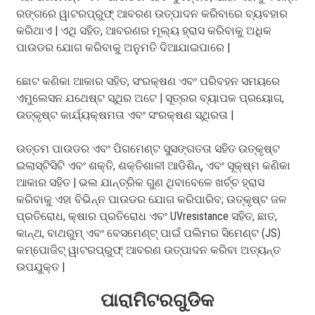
ରଙ୍ଗରେ ୱାଟରପ୍ରୁଫ୍ ଆବରଣ ଉତ୍ପାଦନ କରିବାରେ ବ୍ୟବହାର
କରିଥାଏ | ଏଥି ସହିତ, ଆବରଣର ମୂଲ୍ୟ ହ୍ରାସ କରିବାକୁ ଅଧିକ
ପାଉଡର ଯୋଗ କରିବାକୁ ଅନୁମତି ଦିଆଯାଇପାରେ |
ଛୋଟ କଣିକା ଆକାର ସହିତ, ସଂରକ୍ଷଣ ଏବଂ ପରିବହନ ସମୟରେ
ଏମୁଲେସନ ଯଥେଷ୍ଟ ସ୍ଥିର ଅଟେ | ସୂତ୍ରର ବ୍ୟାପକ ପ୍ରୟୋଗ,
ଉତ୍କୃଷ୍ଟ କାର୍ଯ୍ୟକ୍ଷମତା ଏବଂ ସଂରକ୍ଷଣ ସ୍ଥିରତା |
ଉତ୍ତମ ପାଉଡର ଏବଂ ପିଗମେଣ୍ଟ ସୁସଙ୍ଗତତା ସହିତ ଉତ୍କୃଷ୍ଟ
ଇଲାସ୍ଟିସିଟି ଏବଂ ଶକ୍ତି, ଶକ୍ତିଶାଳୀ ଆଡିଶିନ୍, ଏବଂ ସୂକ୍ଷ୍ମ କଣିକା
ଆକାର ସହିତ | ଭଲ ଯାନ୍ତ୍ରିକ ଗୁଣ ଥିବାବେଳେ ଖର୍ଚ୍ଚ ହ୍ରାସ
କରିବାକୁ ଏହା ବିଭିନ୍ନ ପାଉଡର ଯୋଗ କରିପାରିବ; ଉତ୍କୃଷ୍ଟ ଜଳ
ପ୍ରତିରୋଧ, କ୍ଷାର ପ୍ରତିରୋଧ ଏବଂ UVresistance ସହିତ, ଛାତ,
କାନ୍ଥ, ବାଥରୁମ୍ ଏବଂ ବେସମେଣ୍ଟ୍ ପାଇଁ ପଲିମର ସିମେଣ୍ଟ (JS)
କମ୍ପୋଜିଟ୍ ୱାଟରପ୍ରୁଫ୍ ଆବରଣ ଉତ୍ପାଦନ କରିବା ଅତ୍ୟନ୍ତ
ଉପଯୁକ୍ତ |
ପାରାମିଟରଗୁଡିକ