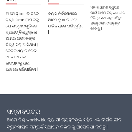
ଏକ ସାଧାରଣ ସ୍ୱପ୍ନ
ପାଇଁ ଆମେ ବିଶ୍ world ର
ଆମେ ଦୃ firm ଭାବରେ
ବୟସ ନିର୍ବିଶେଷରେ
ବିଭିନ୍ନ ସ୍ଥାନରୁ ଆସିଛୁ:
ବିଶ୍ believe ାସ କରୁ
ଆମେ ଦୃ or ତା ଏବଂ
ପ୍ରକୃତରେ ଉତ୍କୃଷ୍ଟ
ଯେ ଉତ୍ପାଦଗୁଡିକର
ଅଭିନୟରେ ପରିପୂର୍ଣ୍ଣ
ହେବାକୁ |
ବ୍ରାଣ୍ଡ୍ ବିଶ୍ୱସ୍ତତା
|
ଆମର ଗ୍ରାହକଙ୍କ
ବିଶ୍ୱାସରୁ ଆସିଥାଏ |
କେବଳ ଧ୍ୟାନ ଦେଇ
ଆମେ ଆମର
ଉତ୍ପାଦକୁ ଭଲ
ଭାବରେ କରିପାରିବା |
ସମ୍ବାଦପତ୍ର
ଆମେ ବିଶ୍ worldwide ବ୍ୟାପୀ ଗ୍ରାହକଙ୍କ ସହିତ ଏକ ଦୀର୍ଘକାଳୀନ
ବ୍ୟବସାୟିକ ସମ୍ପର୍କ ସ୍ଥାପନ କରିବାକୁ ଅପେକ୍ଷା କରିଛୁ |