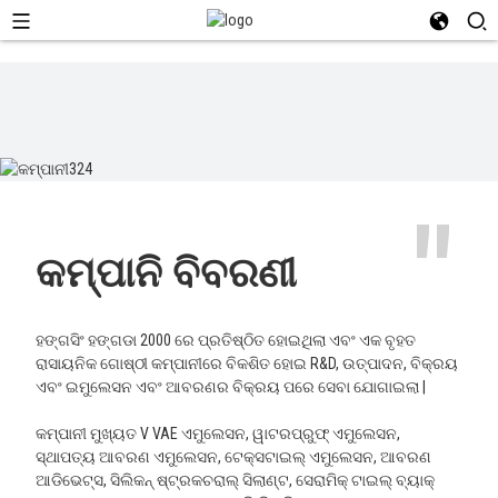
"
କମ୍ପାନି ବିବରଣୀ
ହଙ୍ଗସିଂ ହଙ୍ଗଡା 2000 ରେ ପ୍ରତିଷ୍ଠିତ ହୋଇଥିଲା ଏବଂ ଏକ ବୃହତ
ରାସାୟନିକ ଗୋଷ୍ଠୀ କମ୍ପାନୀରେ ବିକଶିତ ହୋଇ R&D, ଉତ୍ପାଦନ, ବିକ୍ରୟ
ଏବଂ ଇମୁଲେସନ ଏବଂ ଆବରଣର ବିକ୍ରୟ ପରେ ସେବା ଯୋଗାଇଲା |
କମ୍ପାନୀ ମୁଖ୍ୟତ V VAE ଏମୁଲେସନ, ୱାଟରପ୍ରୁଫ୍ ଏମୁଲେସନ,
ସ୍ଥାପତ୍ୟ ଆବରଣ ଏମୁଲେସନ, ଟେକ୍ସଟାଇଲ୍ ଏମୁଲେସନ, ଆବରଣ
ଆଡିଭେଟ୍ସ, ସିଲିକନ୍ ଷ୍ଟ୍ରକଚରାଲ୍ ସିଲାଣ୍ଟ, ସେରାମିକ୍ ଟାଇଲ୍ ବ୍ୟାକ୍