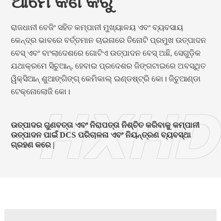
ଆମେ କଣ କରୁ
ରାଜଧାନୀ ବେଜିଂ ସହିତ କମ୍ପାନୀ ମୁଖ୍ୟାଳୟ ଏବଂ ବ୍ୟବସାୟ
କେନ୍ଦ୍ର ଭାବରେ ବର୍ତ୍ତମାନ ଚାଇନାରେ ତିନୋଟି ପ୍ରମୁଖ ଉତ୍ପାଦନ
ବେସ୍ ଏବଂ ବାଂଲାଦେଶରେ ଗୋଟିଏ ଉତ୍ପାଦନ ବେସ୍ ଅଛି, ସେଗୁଡ଼ିକ
ଯଥାକ୍ରମେ ସିଚୁଆନ୍, ହେବାଇ ପ୍ରଦେଶର ଜିଙ୍ଗଟାଇରେ ଅବସ୍ଥିତ
ୱିକ୍ସିଆନ୍ ଶୁଆଙ୍ଗିଙ୍ଗ୍ କେମିକାଲ୍ ଇଣ୍ଡଷ୍ଟ୍ରି କୋ। ଜିଚୁଆଣ୍ଡା
ଟେକ୍ନୋଲୋଜି କୋ।
HXHD
ଉତ୍ପାଦର ଗୁଣବତ୍ତା ଏବଂ ନିରାପତ୍ତା ନିଶ୍ଚିତ କରିବାକୁ କମ୍ପାନୀ
ଉତ୍ପାଦନ ପାଇଁ DCS ପରିଚାଳନା ଏବଂ ନିୟନ୍ତ୍ରଣ ବ୍ୟବସ୍ଥା
ଗ୍ରହଣ କରେ |