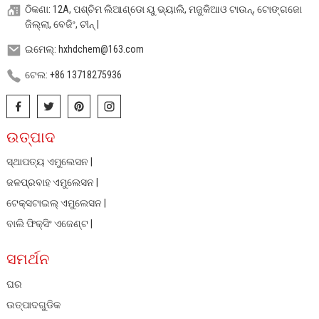
ଠିକଣା: 12A, ପଶ୍ଚିମ ଲିଆଣ୍ଡୋ ୟୁ ଭ୍ୟାଲି, ମଜୁକିଆଓ ଟାଉନ୍, ଟୋଙ୍ଗଜୋ
ଜିଲ୍ଲା, ବେଜିଂ, ଚୀନ୍ |
ଇମେଲ୍: hxhdchem@163.com
ଟେଲ: +86 13718275936
ଉତ୍ପାଦ
ସ୍ଥାପତ୍ୟ ଏମୁଲେସନ |
ଜଳପ୍ରବାହ ଏମୁଲେସନ |
ଟେକ୍ସଟାଇଲ୍ ଏମୁଲେସନ |
ବାଲି ଫିକ୍ସିଂ ଏଜେଣ୍ଟ |
ସମର୍ଥନ
ଘର
ଉତ୍ପାଦଗୁଡିକ