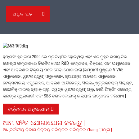
ଅଧିକ ପଢ
ହଙ୍ଗସିଂ ହଙ୍ଗଡା 2000 ରେ ପ୍ରତିଷ୍ଠିତ ହୋଇଥିଲା ଏବଂ ଏକ ବୃହତ ରାସାୟନିକ
ଗୋଷ୍ଠୀ କମ୍ପାନୀରେ ବିକଶିତ ହୋଇ R&D, ଉତ୍ପାଦନ, ବିକ୍ରୟ ଏବଂ ଇମୁଲେସନ
ଏବଂ ଆବରଣର ବିକ୍ରୟ ପରେ ସେବା ଯୋଗାଇଲା |
କମ୍ପାନୀ ମୁଖ୍ୟତ V VAE
ଏମୁଲେସନ, ୱାଟରପ୍ରୁଫ୍ ଏମୁଲେସନ, ସ୍ଥାପତ୍ୟ ଆବରଣ ଏମୁଲେସନ,
ଟେକ୍ସଟାଇଲ୍ ଏମୁଲେସନ, ଆବରଣ ଆଡିଭେଟ୍ସ, ସିଲିକନ୍ ଷ୍ଟ୍ରକଚରାଲ୍ ସିଲାଣ୍ଟ,
ସେରାମିକ୍ ଟାଇଲ୍ ବ୍ୟାକ୍ ଗ୍ଲୁ, ସ୍ୱଚ୍ଛ ୱାଟରପ୍ରୁଫ୍ ଗ୍ଲୁ, ବାଲି ଫିକ୍ସିଂ ଏଜେଣ୍ଟ,
କଳଙ୍କ ସ୍ଥିରକାରୀ ଏବଂ SBS ତରଳ କୋଇଲ୍ ଇତ୍ୟାଦି ଉତ୍ପାଦନ କରିଥାଏ |
ବର୍ତ୍ତମାନ ଅନୁସନ୍ଧାନ
ଆମ ସହିତ ଯୋଗାଯୋଗ କରନ୍ତୁ |
ଆନ୍ତର୍ଜାତୀୟ ବିଭାଗ ବିକ୍ରୟ ପରିଚାଳକ: ପରିଚାଳକ Zhang ାଙ୍ଗ |