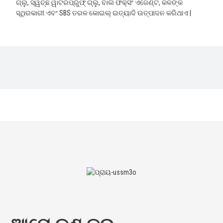
ଗ୍ଲୁ, ସ୍ୱଚ୍ଛ ୱାଟରପ୍ରୁଫ୍ ଗ୍ଲୁ, ବାଲି ଫିକ୍ସିଂ ଏଜେଣ୍ଟ, କଳଙ୍କ
ସ୍ଥିରକାରୀ ଏବଂ SBS ତରଳ କୋଇଲ୍ ଇତ୍ୟାଦି ଉତ୍ପାଦନ କରିଥାଏ |