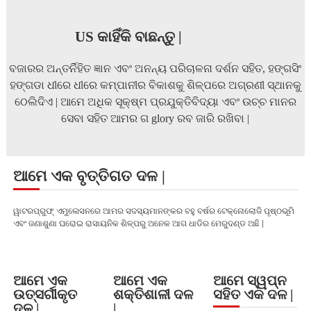
US କାହିଁକି ବାଛନ୍ତୁ |
ବଜାରର ଅନ୍ତର୍ନିହିତ ଜ୍ଞାନ ଏବଂ ଅନନ୍ୟ ପରିଚାଳନା ଦର୍ଶନ ସହିତ, ହଙ୍ଗସିଂ
ହଙ୍ଗଡା ଧୀରେ ଧୀରେ କମ୍ପାନୀର ବିକାଶକୁ ଶିଳ୍ପରେ ଅଗ୍ରଣୀ ସ୍ଥାନକୁ
ଠେଲିଦିଏ | ଆମେ ଅଧିକ ସୂକ୍ଷ୍ମ ପ୍ରଯୁକ୍ତିବିଦ୍ୟା ଏବଂ ଉଚ୍ଚ ମାନର
ସେବା ସହିତ ଆମର ଗ glory ରବ ଜାରି ରଖିବା |
ଆମେ ଏକ ବୃତ୍ତିଗତ ଦଳ |
ୱାଟରପ୍ରୁଫ୍ ଏମୁଲେସନରେ ଆମର ସଦସ୍ୟମାନଙ୍କର ବହୁ ବର୍ଷର ଟେକ୍ନୋଲୋଜି ପୃଷ୍ଠଭୂମି
ଏବଂ ଜଣାଶୁଣା ଘରୋଇ ରାସାୟନିକ ଶିଳ୍ପରୁ ଅନେକ ଆଗ ଧାଡିର ମେରୁଦଣ୍ଡ ଅଛି |
ଆମେ ଏକ
ଆମେ ଏକ
ଆମେ ସ୍ୱପ୍ନ
ଉତ୍ସର୍ଗୀକୃତ
ଶକ୍ତିଶାଳୀ ଦଳ
ସହିତ ଏକ ଦଳ |
ଦଳ |
|