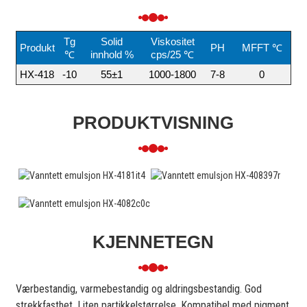
Tg
Solid
Viskositet
Produkt
PH
MFFT ℃
℃
innhold %
cps/25 ℃
HX-418
-10
55±1
1000-1800
7-8
0
PRODUKTVISNING
KJENNETEGN
Værbestandig, varmebestandig og aldringsbestandig. God
strekkfasthet, Liten partikkelstørrelse, Kompatibel med pigment,