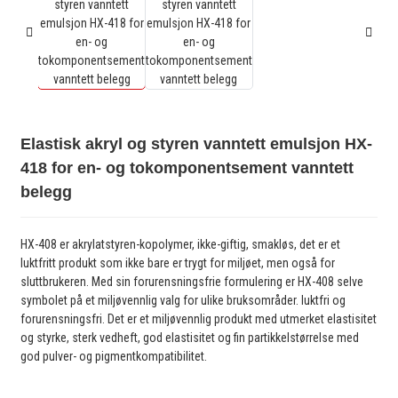
Elastisk akryl og styren vanntett emulsjon HX-
418 for en- og tokomponentsement vanntett
belegg
HX-408 er akrylatstyren-kopolymer, ikke-giftig, smakløs, det er et
luktfritt produkt som ikke bare er trygt for miljøet, men også for
sluttbrukeren. Med sin forurensningsfrie formulering er HX-408 selve
symbolet på et miljøvennlig valg for ulike bruksområder. luktfri og
forurensningsfri. Det er et miljøvennlig produkt med utmerket elastisitet
og styrke, sterk vedheft, god elastisitet og fin partikkelstørrelse med
god pulver- og pigmentkompatibilitet.