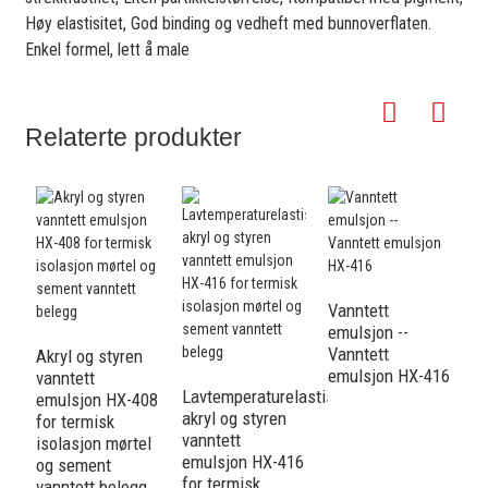
Høy elastisitet, God binding og vedheft med bunnoverflaten.
Enkel formel, lett å male
Relaterte produkter
V
e
Vanntett
V
emulsjon --
e
Vanntett
Akryl og styren
emulsjon HX-416
vanntett
Lavtemperaturelastisk
emulsjon HX-408
akryl og styren
for termisk
vanntett
isolasjon mørtel
emulsjon HX-416
og sement
for termisk
vanntett belegg