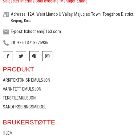
Salgssjef internasjonal avdeling: Manager Zhang
Adresse: 12A, West Liando U Valley, Majuqiao Town, Tongzhou District,
Beijing, Kina.
E-post: hxhdchem@163.com
Tlf: +86 13718275936
PRODUKT
ARKITEKTONISK EMULSJON
VANNTETT EMULSJON
TEKSTILEMULSJON
SANDFIKSERINGSMIDDEL
BRUKERSTØTTE
HJEM