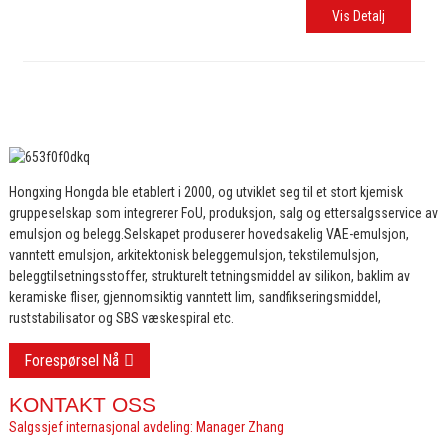
Vis Detalj
Hongxing Hongda ble etablert i 2000, og utviklet seg til et stort kjemisk
gruppeselskap som integrerer FoU, produksjon, salg og ettersalgsservice av
emulsjon og belegg.
Selskapet produserer hovedsakelig VAE-emulsjon,
vanntett emulsjon, arkitektonisk beleggemulsjon, tekstilemulsjon,
beleggtilsetningsstoffer, strukturelt tetningsmiddel av silikon, baklim av
keramiske fliser, gjennomsiktig vanntett lim, sandfikseringsmiddel,
ruststabilisator og SBS væskespiral etc.
Forespørsel Nå
KONTAKT OSS
Salgssjef internasjonal avdeling: Manager Zhang