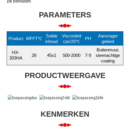
zal behouden.
PARAMETERS
Solide
Viscositeit
Aanvrager
Product
MFFT℃
PH
inhoud
cps/25℃
gebied
Buitenmuur,
HX-
28
45±1
500-2000
7-9
steenachtige
303HA
coating
PRODUCTWEERGAVE
KENMERKEN