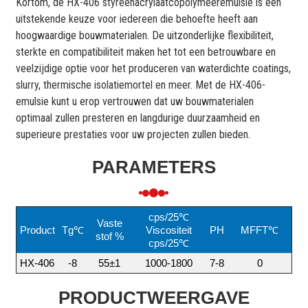
Kortom, de HX-406 styreenacrylaatcopolymeeremulsie is een
uitstekende keuze voor iedereen die behoefte heeft aan
hoogwaardige bouwmaterialen. De uitzonderlijke flexibiliteit,
sterkte en compatibiliteit maken het tot een betrouwbare en
veelzijdige optie voor het produceren van waterdichte coatings,
slurry, thermische isolatiemortel en meer. Met de HX-406-
emulsie kunt u erop vertrouwen dat uw bouwmaterialen
optimaal zullen presteren en langdurige duurzaamheid en
superieure prestaties voor uw projecten zullen bieden.
PARAMETERS
cps/25℃
Vaste
Product
Tg℃
Viscositeit
PH
MFFT℃
stof %
cps/25℃
HX-406
-8
55±1
1000-1800
7-8
0
PRODUCTWEERGAVE