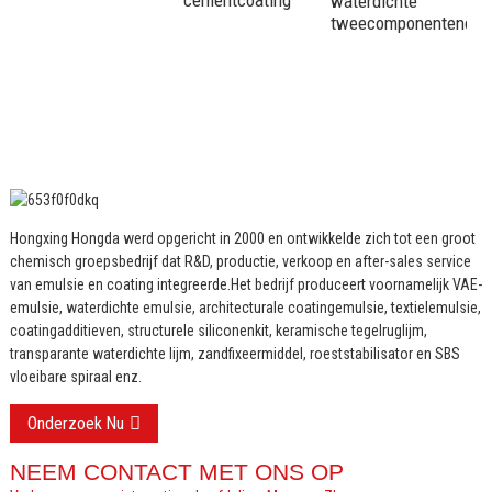
cementcoating
waterdichte
tweecomponentencem
Hongxing Hongda werd opgericht in 2000 en ontwikkelde zich tot een groot
chemisch groepsbedrijf dat R&D, productie, verkoop en after-sales service
van emulsie en coating integreerde.
Het bedrijf produceert voornamelijk VAE-
emulsie, waterdichte emulsie, architecturale coatingemulsie, textielemulsie,
coatingadditieven, structurele siliconenkit, keramische tegelruglijm,
transparante waterdichte lijm, zandfixeermiddel, roeststabilisator en SBS
vloeibare spiraal enz.
Onderzoek Nu
NEEM CONTACT MET ONS OP