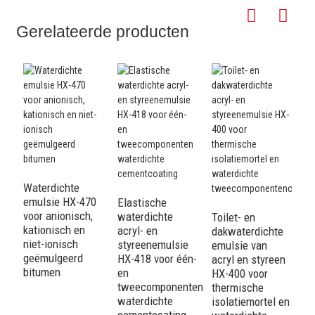
Gerelateerde producten
Waterdichte
emulsie HX-470
Elastische
A
voor anionisch,
waterdichte
w
Toilet- en
kationisch en
acryl- en
e
dakwaterdichte
niet-ionisch
styreenemulsie
v
emulsie van
geëmulgeerd
HX-418 voor één-
is
acryl en styreen
bitumen
en
e
HX-400 voor
tweecomponenten
w
thermische
waterdichte
c
isolatiemortel en