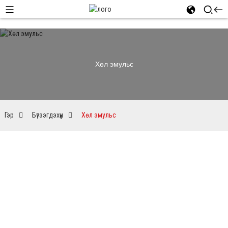
Хөл эмульс
Гэр
Бүтээгдэхүүн
Хөл эмульс