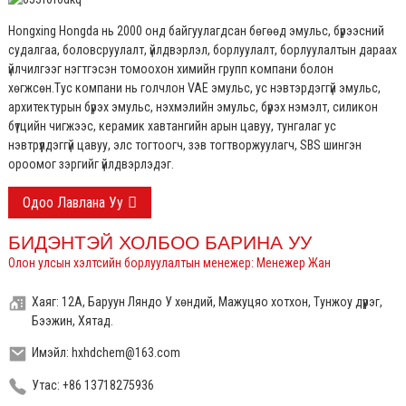
Hongxing Hongda нь 2000 онд байгуулагдсан бөгөөд эмульс, бүрээсний
судалгаа, боловсруулалт, үйлдвэрлэл, борлуулалт, борлуулалтын дараах
үйлчилгээг нэгтгэсэн томоохон химийн групп компани болон
хөгжсөн.
Тус компани нь голчлон VAE эмульс, ус нэвтэрдэггүй эмульс,
архитектурын бүрэх эмульс, нэхмэлийн эмульс, бүрэх нэмэлт, силикон
бүтцийн чигжээс, керамик хавтангийн арын цавуу, тунгалаг ус
нэвтрүүлдэггүй цавуу, элс тогтоогч, зэв тогтворжуулагч, SBS шингэн
ороомог зэргийг үйлдвэрлэдэг.
Одоо Лавлана Уу
БИДЭНТЭЙ ХОЛБОО БАРИНА УУ
Олон улсын хэлтсийн борлуулалтын менежер: Менежер Жан
Хаяг: 12А, Баруун Ляндо У хөндий, Мажуцяо хотхон, Тунжоу дүүрэг,
Бээжин, Хятад.
Имэйл: hxhdchem@163.com
Утас: +86 13718275936